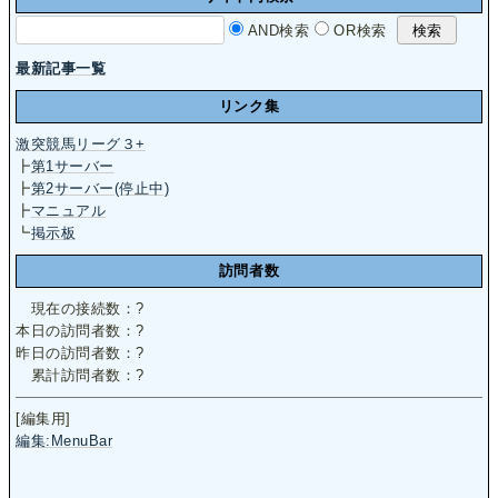
AND検索
OR検索
最新記事一覧
リンク集
激突競馬リーグ３+
┣
第1サーバー
┣
第2サーバー(停止中)
┣
マニュアル
┗
掲示板
訪問者数
現在の接続数：
?
本日の訪問者数：
?
昨日の訪問者数：
?
累計訪問者数：
?
[編集用]
編集:MenuBar