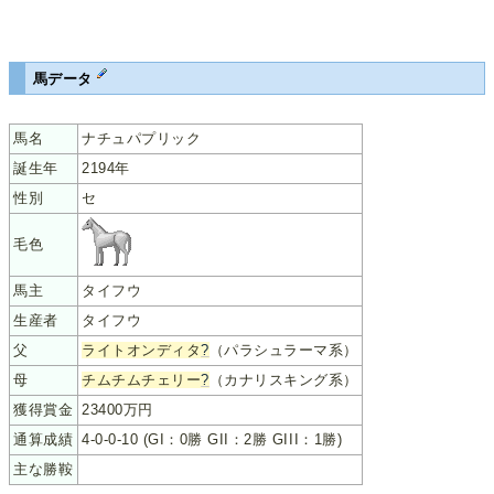
馬データ
馬名
ナチュパプリック
誕生年
2194年
性別
セ
毛色
馬主
タイフウ
生産者
タイフウ
父
ライトオンディタ
?
（パラシュラーマ系）
母
チムチムチェリー
?
（カナリスキング系）
獲得賞金
23400万円
通算成績
4-0-0-10 (GI：0勝 GII：2勝 GIII：1勝)
主な勝鞍