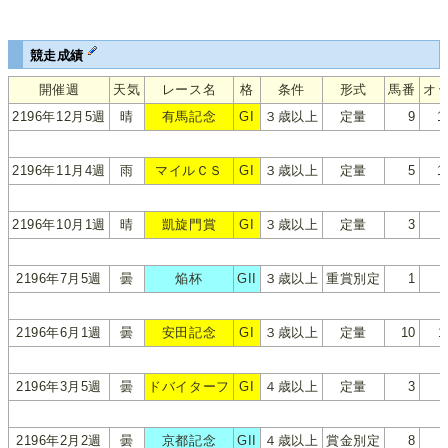
競走成績
開催週
天気
レース名
格
条件
形式
馬番
オ
2196年12月5週
晴
有馬記念
GI
３歳以上
定量
9
1
2196年11月4週
雨
マイルＣＳ
GI
３歳以上
定量
5
1
2196年10月1週
晴
凱旋門賞
GI
３歳以上
定量
3
2196年7月5週
曇
焔杯
GII
３歳以上
重賞別定
1
2196年6月1週
曇
安田記念
GI
３歳以上
定量
10
1
2196年3月5週
曇
ドバイターフ
GI
４歳以上
定量
3
2196年2月2週
曇
京都記念
GII
４歳以上
賞金別定
8