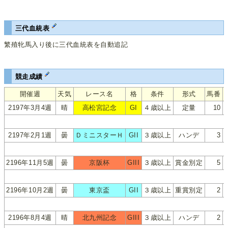
三代血統表
繁殖牝馬入り後に三代血統表を自動追記
競走成績
開催週
天気
レース名
格
条件
形式
馬番
2197年3月4週
晴
高松宮記念
GI
４歳以上
定量
10
2197年2月1週
曇
ＤミニスターＨ
GII
３歳以上
ハンデ
3
2196年11月5週
曇
京阪杯
GIII
３歳以上
賞金別定
5
2196年10月2週
曇
東京盃
GII
３歳以上
重賞別定
2
2196年8月4週
晴
北九州記念
GIII
３歳以上
ハンデ
2