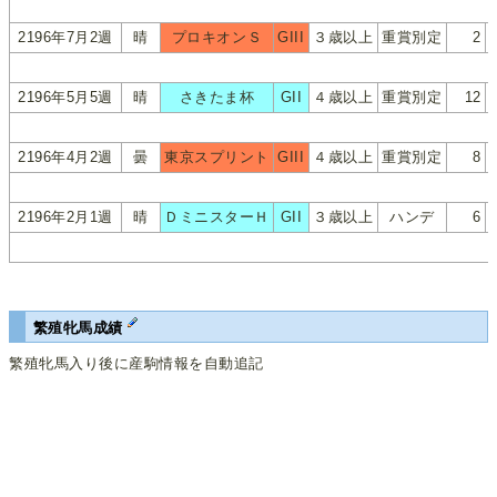
2196年7月2週
晴
プロキオンＳ
GIII
３歳以上
重賞別定
2
2196年5月5週
晴
さきたま杯
GII
４歳以上
重賞別定
12
2196年4月2週
曇
東京スプリント
GIII
４歳以上
重賞別定
8
2196年2月1週
晴
ＤミニスターＨ
GII
３歳以上
ハンデ
6
繁殖牝馬成績
繁殖牝馬入り後に産駒情報を自動追記