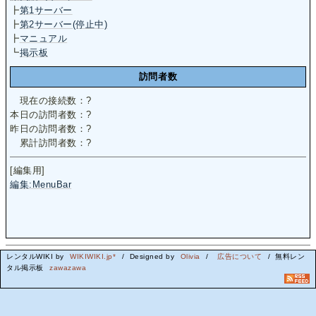
┣
第1サーバー
┣
第2サーバー(停止中)
┣
マニュアル
┗
掲示板
訪問者数
現在の接続数：
?
本日の訪問者数：
?
昨日の訪問者数：
?
累計訪問者数：
?
[編集用]
編集:MenuBar
レンタルWIKI by
WIKIWIKI.jp*
/ Designed by
Olivia
/
広告について
/ 無料レン
タル掲示板
zawazawa