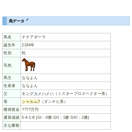
馬データ
馬名
ナナアダーラ
誕生年
2194年
性別
牝
毛色
馬主
ななよん
生産者
ななよん
父
キングカメハメハ
（ミスタープロスペクター系）
母
シャルム
?
（ダンチヒ系）
獲得賞金
????万円
通算成績
5-4-1-8 (GI：0勝 GII：1勝 GIII：2勝)
主な勝鞍