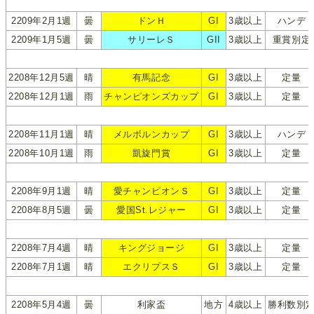
2209年2月1週
曇
ドンＨ
GI
3歳以上
ハンデ
2209年1月5週
曇
サリーレＳ
GII
3歳以上
重賞別定
2208年12月5週
晴
有馬記念
GI
3歳以上
定量
2208年12月1週
雨
チャンピオンズカップ
GI
3歳以上
定量
2208年11月1週
晴
メルボルンカップ
GI
3歳以上
ハンデ
2208年10月1週
雨
凱旋門賞
GI
3歳以上
定量
2208年9月1週
晴
愛チャンピオンＳ
GI
3歳以上
定量
2208年8月5週
曇
愛国St.レジャー
GI
3歳以上
定量
2208年7月4週
晴
キングジョージ
GI
3歳以上
定量
2208年7月1週
晴
エクリプスＳ
GI
3歳以上
定量
2208年5月4週
曇
利家盃
地方
4歳以上
勝利数別