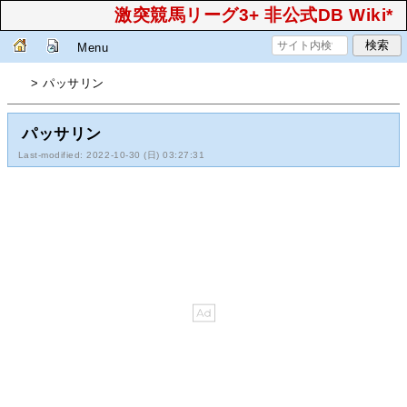
激突競馬リーグ3+ 非公式DB Wiki*
Menu
> パッサリン
パッサリン
Last-modified: 2022-10-30 (日) 03:27:31