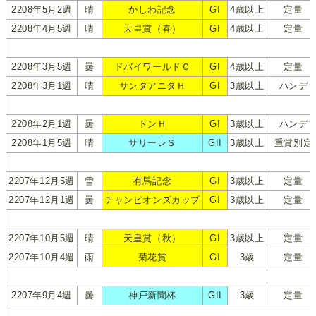
2208年5月2週
晴
かしわ記念
GI
4歳以上
定量
2208年4月5週
晴
天皇賞（春）
GI
4歳以上
定量
2208年3月5週
曇
ドバイワールドＣ
GI
4歳以上
定量
2208年3月1週
晴
サンタアニタＨ
GI
3歳以上
ハンデ
2208年2月1週
曇
ドンＨ
GI
3歳以上
ハンデ
2208年1月5週
晴
サリーレＳ
GII
3歳以上
重賞別定
2207年12月5週
雪
有馬記念
GI
3歳以上
定量
2207年12月1週
曇
チャンピオンズカップ
GI
3歳以上
定量
2207年10月5週
晴
天皇賞（秋）
GI
3歳以上
定量
2207年10月4週
雨
菊花賞
GI
3歳
定量
2207年9月4週
曇
神戸新聞杯
GII
3歳
定量