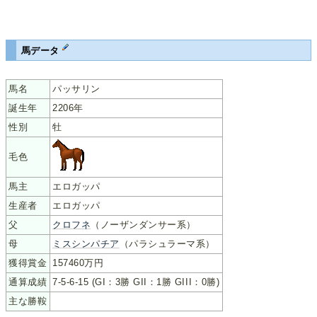
馬データ
馬名
パッサリン
誕生年
2206年
性別
牡
毛色
馬主
エロガッパ
生産者
エロガッパ
父
クロフネ
（ノーザンダンサー系）
母
ミスシンパチア
（パラシュラーマ系）
獲得賞金
157460万円
通算成績
7-5-6-15 (GI：3勝 GII：1勝 GIII：0勝)
主な勝鞍