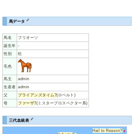
馬データ
馬名
フリオーソ
誕生年
-
性別
牡
毛色
馬主
admin
生産者
admin
父
ブライアンズタイム
?
(ロベルト)
母
ファーザ
?
(ミスタープロスペクター系)
三代血統表
Hail to Reason
?