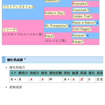
Roberto
?
Bramalea
?
ブライアンズタイム
?
Graustark
?
Kelley's Day
?
Golden Trail
?
Raise a Native
?
Mr. Prospector
?
Gold Digger
?
ファーザ
?
(ミスタープロスペクター系)
Nureyev
?
Baya
?
(ヌレイエフ系)
Barger
?
種牡馬成績
種牡馬能力
ＳＰ
瞬発力
持続力
根性
適性距離
気性
健康
馬場
遺伝
成長
Ｂ＋
Ｂ
Ａ
Ａ
中
Ｂ＋
Ａ
ダ
B
普通
産駒成績