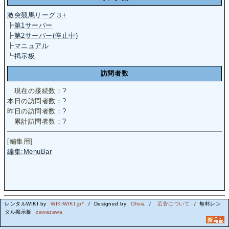
激突競馬リーグ３+
┣
第1サーバー
┣
第2サーバー(停止中)
┣
マニュアル
┗
掲示板
訪問者数
現在の接続数：
?
本日の訪問者数：
?
昨日の訪問者数：
?
累計訪問者数：
?
[編集用]
編集:MenuBar
レンタルWIKI by
WIKIWIKI.jp*
/ Designed by
Olivia
/
広告について
/ 無料レン
タル掲示板
zawazawa