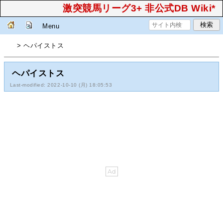
激突競馬リーグ3+ 非公式DB Wiki*
Menu
> ヘパイストス
ヘパイストス
Last-modified: 2022-10-10 (月) 18:05:53