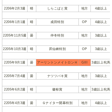
2206年2月3週
晴
しらこばと賞
地方
4歳以上
2206年1月1週
晴
成田特別
OP
4歳以上
2205年11月5週
曇
仲冬特別
地方
3歳以上
2205年10月3週
晴
昇仙峡特別
OP
3歳以上
2205年9月1週
曇
アーリントンメイトロンＨ
GIII
3歳以上牝馬
2205年7月4週
曇
ナツツバキ賞
地方
3歳以上
2205年6月2週
晴
徽軫賞
地方
3歳以上牝馬
2205年4月3週
曇
Ｇナイター開幕特別
地方
4歳以上