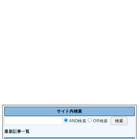
サイト内検索
AND検索
OR検索
最新記事一覧