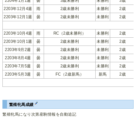
2204年1月1週
曇
3歳未勝利
未勝利
3歳
2203年12月4週
雨
2歳未勝利
未勝利
2歳
2203年12月1週
曇
2歳未勝利
未勝利
2歳
2203年10月4週
雨
RC（2歳未勝利）
未勝利
2歳
2203年10月1週
曇
2歳未勝利
未勝利
2歳
2203年9月2週
曇
2歳未勝利
未勝利
2歳
2203年8月4週
曇
2歳未勝利
未勝利
2歳
2203年7月5週
曇
2歳未勝利
未勝利
2歳
2203年5月3週
曇
FC（2歳新馬）
新馬
2歳
繁殖牝馬成績
繁殖牝馬になり次第産駒情報を自動追記