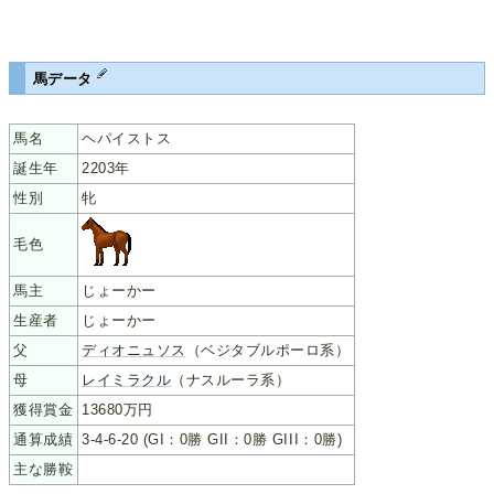
馬データ
馬名
ヘパイストス
誕生年
2203年
性別
牝
毛色
馬主
じょーかー
生産者
じょーかー
父
ディオニュソス
（ベジタブルポーロ系）
母
レイミラクル
（ナスルーラ系）
獲得賞金
13680万円
通算成績
3-4-6-20 (GI：0勝 GII：0勝 GIII：0勝)
主な勝鞍