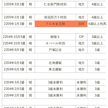
2205年3月2週
晴
仁右衛門島特別
地方
4歳以上
2205年2月1週
晴
清流四万十特別
地方
4歳以上
2205年1月3週
晴
ＴＣＫ女王杯
GIII
4歳以上牝馬
2204年10月5週
晴
御陵Ｓ
OP
3歳以上
2204年10月3週
晴
オパール特別
地方
3歳以上
2204年9月3週
晴
戸塚記念
地方
3歳
2204年6月4週
晴
北海優駿
地方
3歳
2204年6月3週
晴
東北優駿
地方
3歳
2204年3月2週
晴
3歳未勝利
未勝利
3歳
2204年2月5週
雨
3歳未勝利
未勝利
3歳
2204年2月3週
雨
3歳未勝利
未勝利
3歳