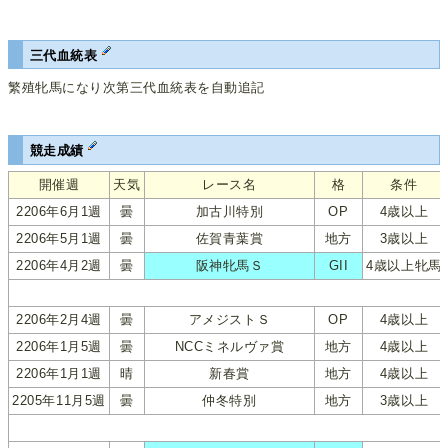
三代血統表
繁殖牝馬になり次第三代血統表を自動追記
競走成績
開催週
天気
レース名
格
条件
2206年6月1週
曇
加古川特別
OP
4歳以上
2206年5月1週
曇
佐賀青葉賞
地方
3歳以上
2206年4月2週
曇
阪神牝馬Ｓ
GII
4歳以上牝馬
2206年2月4週
曇
アメジストＳ
OP
4歳以上
2206年1月5週
曇
NCCミネルヴァ賞
地方
4歳以上
2206年1月1週
晴
新春賞
地方
4歳以上
2205年11月5週
曇
仲冬特別
地方
3歳以上