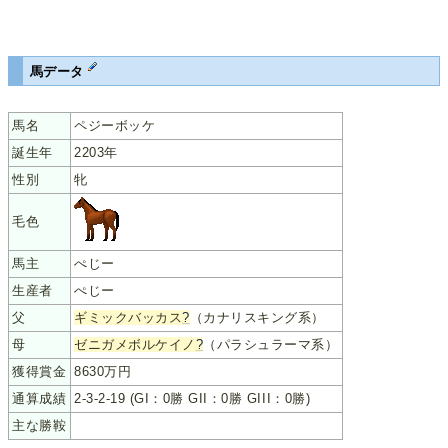
馬データ
馬名
ペジーボッケ
誕生年
2203年
性別
牝
毛色
馬主
ぺじー
生産者
ぺじー
父
ギミックバッカス
?
（カナリスキング系）
母
ゼニガメボルケイノ
?
（パラシュラーマ系）
獲得賞金
8630万円
通算成績
2-3-2-19 (GI：0勝 GII：0勝 GIII：0勝)
主な勝鞍