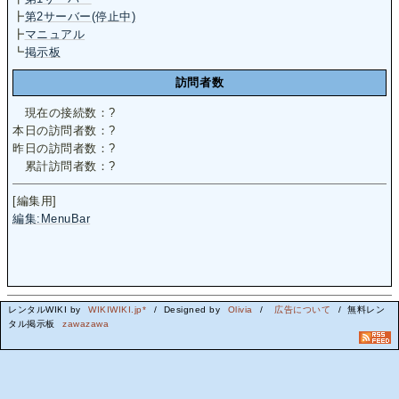
┣
第2サーバー(停止中)
┣
マニュアル
┗
掲示板
訪問者数
現在の接続数：
?
本日の訪問者数：
?
昨日の訪問者数：
?
累計訪問者数：
?
[編集用]
編集:MenuBar
レンタルWIKI by
WIKIWIKI.jp*
/ Designed by
Olivia
/
広告について
/ 無料レン
タル掲示板
zawazawa