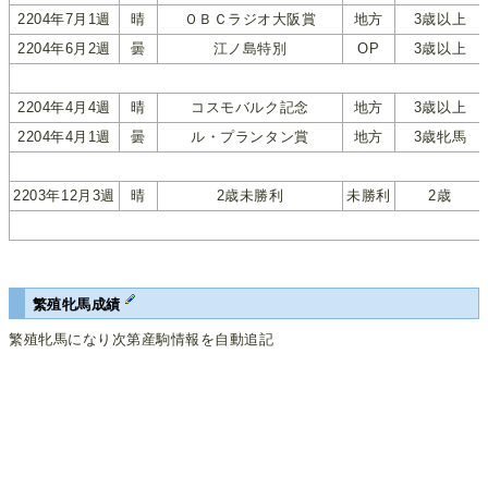
2204年7月1週
晴
ＯＢＣラジオ大阪賞
地方
3歳以上
2204年6月2週
曇
江ノ島特別
OP
3歳以上
2204年4月4週
晴
コスモバルク記念
地方
3歳以上
2204年4月1週
曇
ル・プランタン賞
地方
3歳牝馬
2203年12月3週
晴
2歳未勝利
未勝利
2歳
繁殖牝馬成績
繁殖牝馬になり次第産駒情報を自動追記