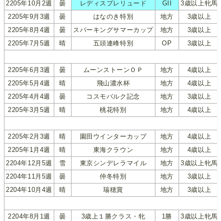
2205年10月2週
曇
レディスプレリュード
GII
3歳以上牝馬
2205年9月3週
曇
はなのき特別
地方
3歳以上
2205年8月4週
曇
スパーキングサマーカップ
地方
3歳以上
2205年7月5週
晴
五頭連峰特別
OP
3歳以上
2205年6月3週
曇
ムーンストーンＯＰ
地方
4歳以上
2205年5月4週
晴
飛山濃水杯
地方
4歳以上
2205年4月4週
曇
コスモバルク記念
地方
3歳以上
2205年3月5週
晴
桃花特別
地方
4歳以上
2205年2月3週
晴
園田ウインターカップ
地方
4歳以上
2205年1月4週
晴
東海クラウン
地方
4歳以上
2204年12月5週
雪
東京シンデレラマイル
地方
3歳以上牝馬
2204年11月5週
曇
仲冬特別
地方
3歳以上
2204年10月4週
晴
瑞穂賞
地方
3歳以上
2204年8月1週
曇
3歳上１勝クラス・牝
1勝
3歳以上牝馬