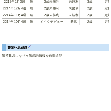
2215年1月3週
曇
3歳未勝利
未勝利
3歳
定
2214年12月4週
晴
2歳未勝利
未勝利
2歳
定
2214年11月4週
晴
2歳未勝利
未勝利
2歳
定
2214年10月4週
曇
メイクデビュー
新馬
2歳
定
繁殖牝馬成績
繁殖牝馬になり次第産駒情報を自動追記