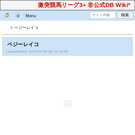
激突競馬リーグ3+ 非公式DB Wiki*
Menu
> ペジーレイコ
ペジーレイコ
Last-modified: 2023-03-29 (水) 22:19:08