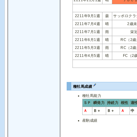
2211年9月1週
曇
サッポロクラ
2211年7月4週
晴
2歳
2211年7月1週
雨
栄
2211年6月1週
晴
RC（2
2211年5月3週
雨
RC（2
2211年4月5週
晴
FC（2
種牡馬成績
種牡馬能力
ＳＰ
瞬発力
持続力
根性
適
Ａ
Ｂ＋
Ｂ＋
Ａ
中
産駒成績