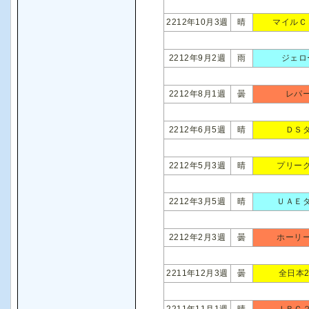
2212年10月3週
晴
マイルＣ
2212年9月2週
雨
ジェロ
2212年8月1週
曇
レパ
2212年6月5週
晴
ＤＳ
2212年5月3週
晴
プリー
2212年3月5週
晴
ＵＡＥ
2212年2月3週
曇
ホーリ
2211年12月3週
曇
全日本
2211年11月1週
晴
ＪＢＣ