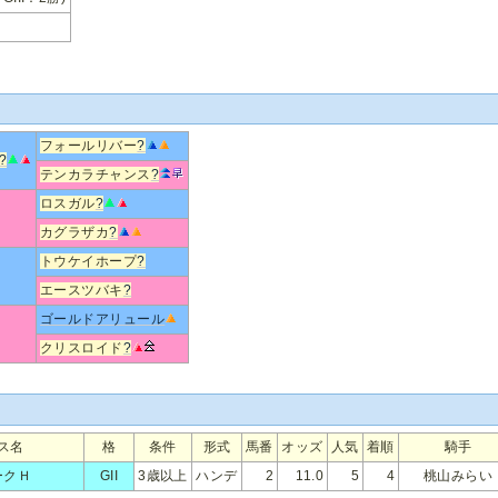
フォールリバー
?
?
テンカラチャンス
?
ロスガル
?
カグラザカ
?
トウケイホープ
?
エースツバキ
?
ゴールドアリュール
クリスロイド
?
ス名
格
条件
形式
馬番
オッズ
人気
着順
騎手
ークＨ
GII
3歳以上
ハンデ
2
11.0
5
4
桃山みらい