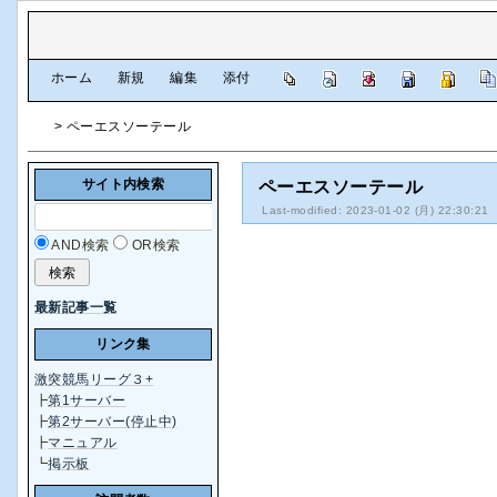
[
ホーム
|
新規
|
編集
|
添付
]
> ペーエスソーテール
サイト内検索
ペーエスソーテール
Last-modified: 2023-01-02 (月) 22:30:21
AND検索
OR検索
最新記事一覧
リンク集
激突競馬リーグ３+
┣
第1サーバー
┣
第2サーバー(停止中)
┣
マニュアル
┗
掲示板