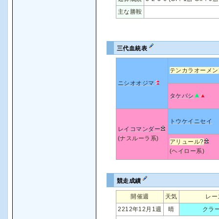
主な勝鞍
三代血統表
テンカラオーメン
ニシオオジマ
タケバシ
トウケイニセイ
レイコマンダー
(ナスルーラ系)
アリュール
?
(ヘイロー系)
競走成績
開催週
天気
レー
2212年12月1週
晴
クラ