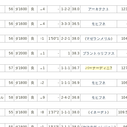
56
ダ1600
良
→4
-
1-2-2
38.0
アーキテクト
12
56
ダ1600
良
←4
-
3-3-3
36.5
モヒフネ
56
ダ1800
良
↑1
1′50″1
2-2-1
38.0
(
マゼランメリル
)
10
56
ダ2000
良
→1
-
1
38.3
ブラントゥリファス
57
ダ1900
良
→1
-
1-1-1
36.7
バーナーディニ
?
12
56
ダ1800
良
↓2
-
1-1-1
36.9
モヒフネ
10
ール
58
ダ1800
良
→9
-
2-4-2
36.8
モヒフネ
10
55
ダ1600
良
↑8
1′37″2
1-1-1
38.0
(
イネーヂト
)
109.
55
ダ1800
良
↑1
1′51″5
2-1-1
38.0
(
ヤマテディシジョン
)
9