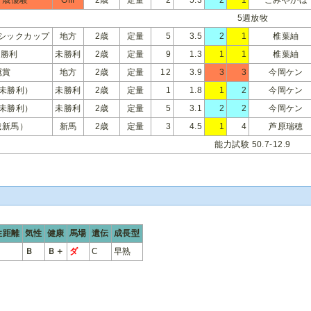
5週放牧
シックカップ
地方
2歳
定量
5
3.5
2
1
椎葉紬
未勝利
未勝利
2歳
定量
9
1.3
1
1
椎葉紬
冠賞
地方
2歳
定量
12
3.9
3
3
今岡ケン
歳未勝利）
未勝利
2歳
定量
1
1.8
1
2
今岡ケン
歳未勝利）
未勝利
2歳
定量
5
3.1
2
2
今岡ケン
歳新馬）
新馬
2歳
定量
3
4.5
1
4
芦原瑞穂
能力試験 50.7-12.9
性距離
気性
健康
馬場
遺伝
成長型
Ｂ
Ｂ＋
ダ
C
早熟