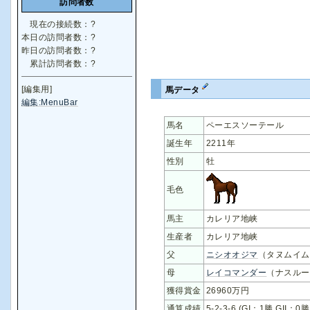
訪問者数
現在の接続数：
?
本日の訪問者数：
?
昨日の訪問者数：
?
累計訪問者数：
?
[編集用]
馬データ
編集:MenuBar
馬名
ペーエスソーテール
誕生年
2211年
性別
牡
毛色
馬主
カレリア地峡
生産者
カレリア地峡
父
ニシオオジマ
（タヌムイム
母
レイコマンダー
（ナスルー
獲得賞金
26960万円
通算成績
5-2-3-6 (GI：1勝 GII：0勝