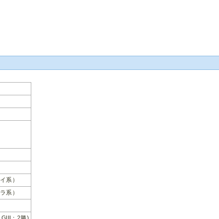
イ系）
ラ系）
 GIII：2勝)