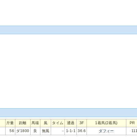
斤量
距離
馬場
風
タイム
通過
3F
1着馬(2着馬)
PR
56
ダ1800
良
無風
-
1-1-1
36.6
ダフィー
11