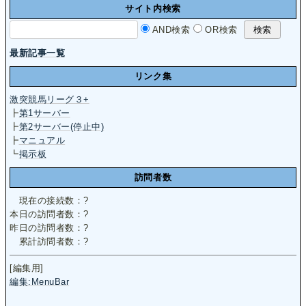
サイト内検索
AND検索
OR検索
最新記事一覧
リンク集
激突競馬リーグ３+
┣
第1サーバー
┣
第2サーバー(停止中)
┣
マニュアル
┗
掲示板
訪問者数
現在の接続数：
?
本日の訪問者数：
?
昨日の訪問者数：
?
累計訪問者数：
?
[編集用]
編集:MenuBar