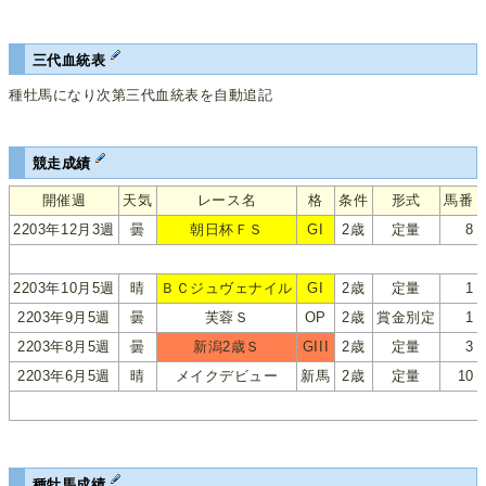
三代血統表
種牡馬になり次第三代血統表を自動追記
競走成績
開催週
天気
レース名
格
条件
形式
馬番
2203年12月3週
曇
朝日杯ＦＳ
GI
2歳
定量
8
2203年10月5週
晴
ＢＣジュヴェナイル
GI
2歳
定量
1
2203年9月5週
曇
芙蓉Ｓ
OP
2歳
賞金別定
1
2203年8月5週
曇
新潟2歳Ｓ
GIII
2歳
定量
3
2203年6月5週
晴
メイクデビュー
新馬
2歳
定量
10
種牡馬成績