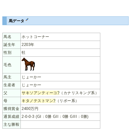
馬データ
馬名
ホットコーナー
誕生年
2203年
性別
牡
毛色
馬主
じょーかー
生産者
じょーかー
父
サキソアンティーコ
?
（カナリスキング系）
母
キタノテストマン
?
（リボー系）
獲得賞金
2400万円
通算成績
2-0-0-3 (GI：0勝 GII：0勝 GIII：0勝)
主な勝鞍