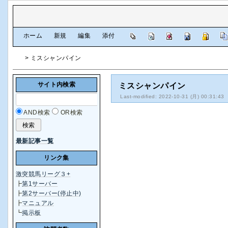
[
ホーム
|
新規
|
編集
|
添付
]
> ミスシャンパイン
サイト内検索
ミスシャンパイン
Last-modified: 2022-10-31 (月) 00:31:43
AND検索
OR検索
最新記事一覧
リンク集
激突競馬リーグ３+
┣
第1サーバー
┣
第2サーバー(停止中)
┣
マニュアル
┗
掲示板