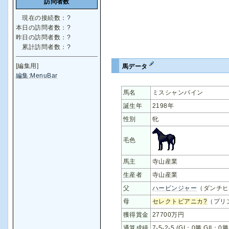
訪問者数
現在の接続数：
?
本日の訪問者数：
?
昨日の訪問者数：
?
累計訪問者数：
?
[編集用]
馬データ
編集:MenuBar
馬名
ミスシャンパイン
誕生年
2198年
性別
牝
毛色
馬主
寺山産業
生産者
寺山産業
父
ハービンジャー
（ダンチヒ
母
セレクトピアニカ
?
（プリ
獲得賞金
27700万円
通算成績
7-5-2-5 (GI：0勝 GII：0勝