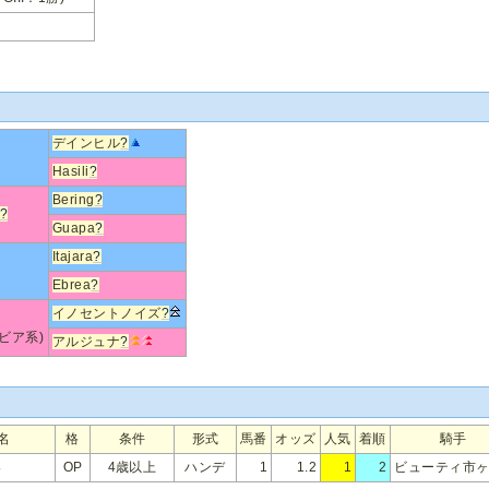
デインヒル
?
Hasili
?
Bering
?
?
Guapa
?
Itajara
?
Ebrea
?
イノセントノイズ
?
ビア系)
アルジュナ
?
名
格
条件
形式
馬番
オッズ
人気
着順
騎手
Ｓ
OP
4歳以上
ハンデ
1
1.2
1
2
ビューティ市ヶ