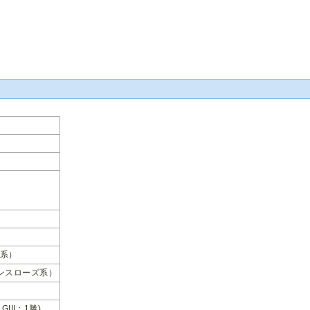
系）
ンスローズ系）
 GIII：1勝)