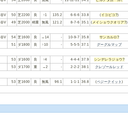
谷V
50
芝2200
良
↑1
135.2
6-6-6
33.8
(
イコピコ
?
)
谷V
49
芝2000
稍重
無風
121.2
8-7-6
35.1
(
メイショウクオリア
?
)
谷V
54
芝1600
良
→14
-
10-9-7
35.8
サンカルロ
?
51
ダ1800
良
↑10
-
5-5-5
37.1
グーグルマップ
53
ダ1600
良
↑4
-
4-4-4
37.9
シンデレラジョウ
?
53
ダ1700
重
→2
-
2-2-2
38.1
クレゾールレッド
53
芝1600
良
無風
96.1
1-1-1
36.8
(
ペジークイット
)