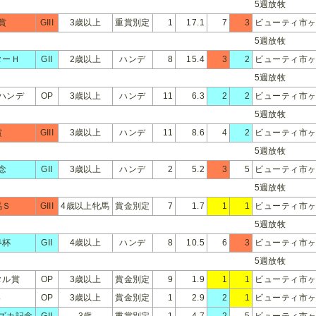
5週放牧
賞
GIII
3歳以上
重賞別定
1
17.1
7
3
ビューティ市ヶ
5週放牧
ターＨ
GII
2歳以上
ハンデ
8
15.4
3
2
ビューティ市ヶ
5週放牧
ハンデ
OP
3歳以上
ハンデ
11
6.3
2
2
ビューティ市ヶ
5週放牧
賞
GIII
3歳以上
ハンデ
11
8.6
4
2
ビューティ市ヶ
5週放牧
念
GII
3歳以上
ハンデ
2
5.2
3
5
ビューティ市ヶ
5週放牧
馬Ｓ
GIII
4歳以上牝馬
賞金別定
7
1.7
1
1
ビューティ市ヶ
5週放牧
春杯
GII
4歳以上
ハンデ
8
10.5
6
3
ビューティ市ヶ
5週放牧
タル賞
OP
3歳以上
賞金別定
9
1.9
1
1
ビューティ市ヶ
Ｓ
OP
3歳以上
賞金別定
1
2.9
2
1
ビューティ市ヶ
ズカ記念
GII
3歳
重賞別定
1
4.7
2
5
ビューティ市ヶ