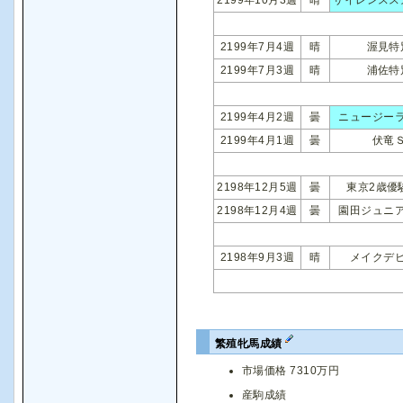
2199年7月4週
晴
渥見特
2199年7月3週
晴
浦佐特
2199年4月2週
曇
ニュージー
2199年4月1週
曇
伏竜
2198年12月5週
曇
東京2歳優
2198年12月4週
曇
園田ジュニ
2198年9月3週
晴
メイクデ
繁殖牝馬成績
市場価格 7310万円
産駒成績