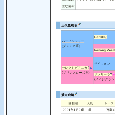
主な勝鞍
三代血統表
Dansili
?
ハービンジャー
(ダンチヒ系)
Penang Pearl
サイフォン
セレクトピアニカ
?
(プリンスローズ系)
サンサーラ
?
(メイジグラン
競走成績
開催週
天気
レース
2201年1月2週
曇
万葉