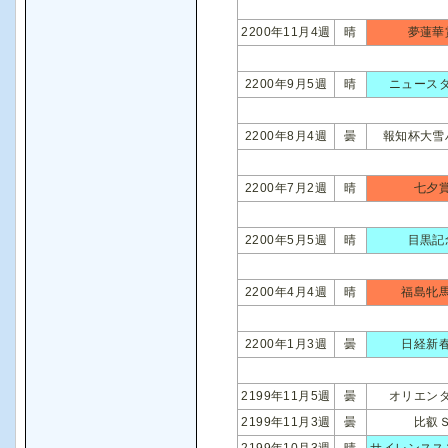
2200年11月4週
晴
夢蓮華
2200年9月5週
晴
ニュース
2200年8月4週
曇
報知杯大雪
2200年7月2週
晴
七夕
2200年5月5週
晴
目黒記
2200年4月4週
晴
福島牝
2200年1月3週
曇
日経新
2199年11月5週
曇
オリエン
2199年11月3週
曇
比叡
2199年10月3週
晴
サイレンスス