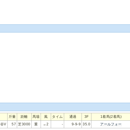
斤量
距離
馬場
風
タイム
通過
3F
1着馬(2着馬)
谷V
57
芝3000
重
←2
-
9-9-9
35.0
アールフォー