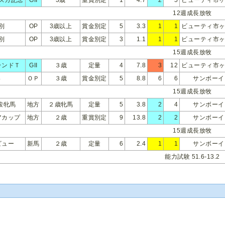
12週成長放牧
別
OP
3歳以上
賞金別定
5
3.3
1
1
ビューティ市ヶ
別
OP
3歳以上
賞金別定
3
1.1
1
1
ビューティ市ヶ
15週成長放牧
ランドＴ
GII
３歳
定量
4
7.8
3
12
ビューティ市ヶ
Ｓ
ＯＰ
３歳
賞金別定
5
8.8
6
6
サンボーイ
15週成長放牧
駿牝馬
地方
２歳牝馬
定量
5
3.8
2
4
サンボーイ
アカップ
地方
２歳
重賞別定
9
13.8
2
2
サンボーイ
15週成長放牧
ビュー
新馬
２歳
定量
6
2.4
1
1
サンボーイ
能力試験 51.6-13.2