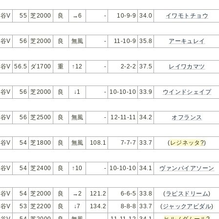
谷V
55
芝2000
良
→6
-
10-9-9
34.0
イワモトチョウ
谷V
56
芝2000
良
無風
-
11-10-9
35.8
アーキュレイ
谷V
56.5
ダ1700
重
↑12
-
2-2-2
37.5
レイワカマツ
谷V
56
芝2000
良
↓1
-
10-10-10
33.9
ウインドシェイプ
谷V
56
芝2500
良
無風
-
12-11-11
34.2
オフランス
谷V
54
芝1800
良
無風
108.1
7-7-7
33.7
(
レジネッタ
?
)
谷V
54
芝2400
良
↑10
-
10-10-10
34.1
ヴァンパイアソーン
谷V
54
芝2000
良
→2
121.2
6-6-5
33.8
(
ラピスドリーム
)
谷V
53
芝2200
良
↓7
134.2
8-8-8
33.7
(
ジャックアビダル
)
谷V
54
芝2000
良
無風
-
11-11-12
34.1
ヒルノダムール
?