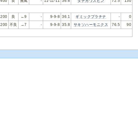
400
良
無風
-
11-11-11
36.6
タチカワスピン
72.5
130
200
良
←9
-
9-9-8
36.1
ギミックプラチナ
-
0
200
不良
→7
-
9-9-8
35.8
サキソハーモニクス
76.5
90