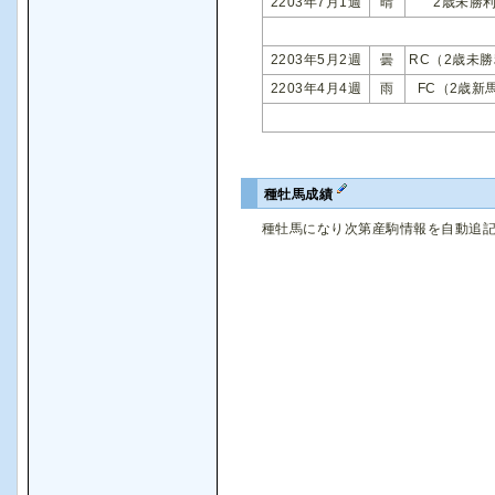
2203年7月1週
晴
2歳未勝
2203年5月2週
曇
RC（2歳未
2203年4月4週
雨
FC（2歳新
種牡馬成績
種牡馬になり次第産駒情報を自動追