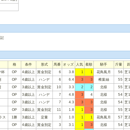
追記
格
条件
形式
馬番
オッズ
人気
着順
騎手
斤量
ツ杯
OP
4歳以上
賞金別定
6
3.8
1
1
花鳥風月
56
芝1
別
OP
4歳以上
ハンデ
6
6.4
3
3
椎葉紬
55
芝1
賞
OP
3歳以上
賞金別定
10
3.3
2
2
北様
55
芝1
OP
3歳以上
ハンデ
7
4.8
3
4
北様
54
芝1
OP
3歳以上
ハンデ
7
4.3
3
3
北様
54
芝1
OP
3歳以上
賞金別定
11
1.8
1
3
北様
55
芝1
ラス
1勝
3歳以上
定量
3
1.0
1
1
花鳥風月
57
芝2
OP
4歳以上
賞金別定
3
3.1
1
3
北様
54
芝1