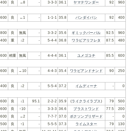
400
良
→8
-
3-3-3
36.1
ヤマテワンダー
92
960
600
良
←1
-
1-1-1
35.8
バンダイバシ
92
400
800
良
無風
-
3-3-2
35.6
ギミックバーバル
92.5
960
400
重
↓2
-
5-4-4
36.8
ワラビアリフレタ
87.5
480
600
稍重
無風
-
4-4-4
36.1
ユメゴコチ
85.5
600
600
良
→10
-
4-4-3
35.4
ワラビアンドナンド
90
250
400
良
↓2
-
5-5-4
37.2
イムディーナ
-
0
600
良
↓1
95.1
2-2-2
35.9
(
ライクライラプス
)
79
500
600
良
↑10
-
3-3-3
36.6
ブラストワンド
77.5
200
600
良
→2
-
7-7-7
37.0
ボクソンブリザード
-
0
500
良
↑1
-
5-5-5
37.3
ライムスター
79
130