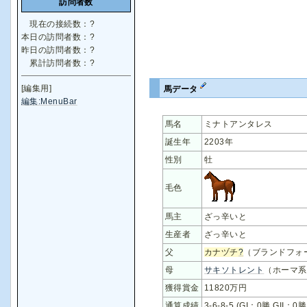
訪問者数
現在の接続数：
?
本日の訪問者数：
?
昨日の訪問者数：
?
累計訪問者数：
?
[編集用]
馬データ
編集:MenuBar
馬名
ミナトアンタレス
誕生年
2203年
性別
牡
毛色
馬主
ざっ辛いと
生産者
ざっ辛いと
父
カナヅチ
?
（ブランドフォ
母
サキソトレント
（ホーマ系
獲得賞金
11820万円
通算成績
3-6-8-5 (GI：0勝 GII：0勝