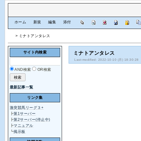
[
ホーム
|
新規
|
編集
|
添付
]
> ミナトアンタレス
サイト内検索
ミナトアンタレス
Last-modified: 2022-10-10 (月) 18:30:28
AND検索
OR検索
最新記事一覧
リンク集
激突競馬リーグ３+
┣
第1サーバー
┣
第2サーバー(停止中)
┣
マニュアル
┗
掲示板