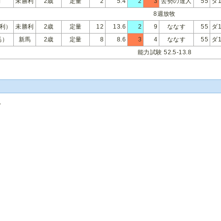
利
未勝利
2歳
定量
2
5.4
2
3
去勢の達人
55
ダ1
8週放牧
勝利）
未勝利
2歳
定量
12
13.6
2
9
ななす
55
ダ1
馬）
新馬
2歳
定量
8
8.6
3
4
ななす
55
ダ1
能力試験 52.5-13.8
記