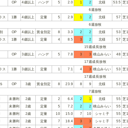
OP
4歳以上
ハンデ
5
2.0
1
2
北様
53.5
芝1
6週放牧
ラス
1勝
4歳以上
定量
5
2.9
1
2
北様
57
芝1
6週放牧
別
OP
4歳以上
賞金別定
8
3.3
2
2
北様
53
芝1
ラス
1勝
4歳以上
定量
4
8.5
3
2
北様
57
芝1
15週成長放牧
OP
3歳以上
ハンデ
5
7.8
3
3
桃山みらい
48
芝1
17週成長放牧
ラス
1勝
3歳以上
定量
1
7.1
4
3
桃山みらい
53
芝1
17週成長放牧
Ｓ
OP
3歳
賞金別定
8
23.9
8
9
北様
53
芝1
7週放牧
利
未勝利
2歳
定量
2
6.4
2
1
北様
55
芝1
利
未勝利
2歳
定量
5
7.2
2
2
桃山みらい
55
芝1
利
未勝利
2歳
定量
10
15.0
7
10
シャミ子
55
芝1
利
未勝利
2歳
定量
7
18.4
3
3
シャミ子
55
芝1