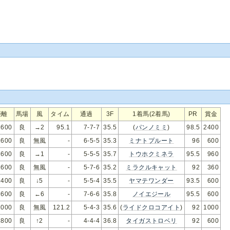
距離
馬場
風
タイム
通過
3F
1着馬(2着馬)
PR
賞金
600
良
→2
95.1
7-7-7
35.5
(
パンノミミ
)
98.5
2400
600
良
無風
-
6-5-5
35.3
ミナトプルート
96
600
600
良
→1
-
5-5-5
35.7
トウホクミネラ
95.5
960
600
良
無風
-
5-7-6
35.2
ミラクルキャット
92
360
400
良
↓5
-
5-5-4
35.5
ヤマテワンダー
93.5
600
600
良
←6
-
7-6-6
35.8
ノイエジール
95.5
600
000
良
無風
121.2
5-4-3
35.6
(
ライドクロコアイト
)
92
1000
800
良
↑2
-
4-4-4
36.8
タイガストロベリ
92
600