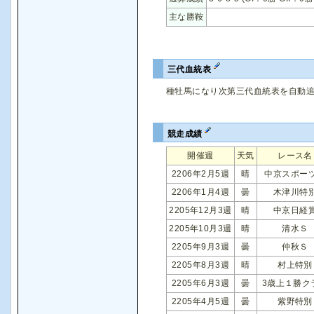
主な勝鞍
三代血統表
種牡馬になり次第三代血統表を自動
競走成績
開催週
天気
レース名
2206年2月5週
晴
中京スポー
2206年1月4週
曇
木津川特
2205年12月3週
晴
中京日経
2205年10月3週
晴
清水Ｓ
2205年9月3週
曇
仲秋Ｓ
2205年8月3週
晴
村上特別
2205年6月3週
曇
3歳上１勝ク
2205年4月5週
曇
紫野特別