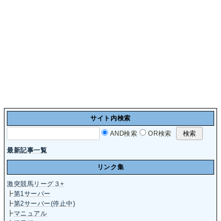
サイト内検索
AND検索
OR検索
最新記事一覧
リンク集
激突競馬リーグ３+
┣
第1サーバー
┣
第2サーバー(停止中)
┣
マニュアル