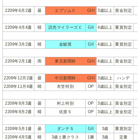
2209年6月2週
曇
エプソムＣ
GIII
3歳以上
賞金別定
2209年4月4週
晴
読売マイラーズＣ
GII
4歳以上
重賞別定
2209年3月2週
晴
金鯱賞
GII
4歳以上
重賞別定
2209年2月1週
雨
東京新聞杯
GIII
4歳以上
賞金別定
2208年12月2週
曇
中日新聞杯
GIII
3歳以上
ハンデ
2208年11月4週
晴
衣笠特別
OP
3歳以上
賞金別定
2208年8月3週
曇
村上特別
OP
3歳以上
賞金別定
2208年8月2週
晴
佐渡Ｓ
OP
3歳以上
賞金別定
2208年5月1週
曇
ダンテＳ
GII
3歳
重賞別定
2208年4月5週
晴
3歳１勝クラス
1勝
3歳
定量