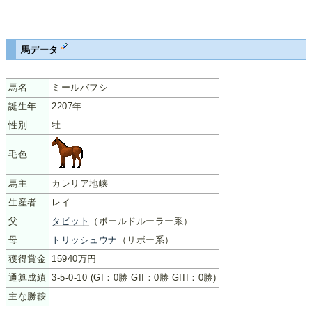
馬データ
馬名
ミールバフシ
誕生年
2207年
性別
牡
毛色
馬主
カレリア地峡
生産者
レイ
父
タピット
（ボールドルーラー系）
母
トリッシュウナ
（リボー系）
獲得賞金
15940万円
通算成績
3-5-0-10 (GI：0勝 GII：0勝 GIII：0勝)
主な勝鞍