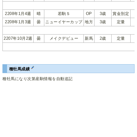
2208年1月4週
晴
若駒Ｓ
OP
3歳
賞金別定
2208年1月3週
曇
ニューイヤーカップ
地方
3歳
定量
2207年10月2週
曇
メイクデビュー
新馬
2歳
定量
種牡馬成績
種牡馬になり次第産駒情報を自動追記