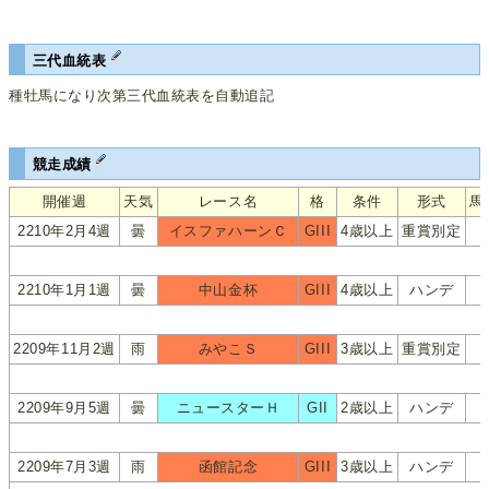
三代血統表
種牡馬になり次第三代血統表を自動追記
競走成績
開催週
天気
レース名
格
条件
形式
馬
2210年2月4週
曇
イスファハーンＣ
GIII
4歳以上
重賞別定
2210年1月1週
曇
中山金杯
GIII
4歳以上
ハンデ
2209年11月2週
雨
みやこＳ
GIII
3歳以上
重賞別定
2209年9月5週
曇
ニュースターＨ
GII
2歳以上
ハンデ
2209年7月3週
雨
函館記念
GIII
3歳以上
ハンデ