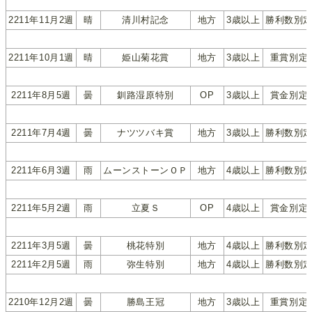
2211年11月2週
晴
清川村記念
地方
3歳以上
勝利数別
2211年10月1週
晴
姫山菊花賞
地方
3歳以上
重賞別定
2211年8月5週
曇
釧路湿原特別
OP
3歳以上
賞金別定
2211年7月4週
曇
ナツツバキ賞
地方
3歳以上
勝利数別
2211年6月3週
雨
ムーンストーンＯＰ
地方
4歳以上
勝利数別
2211年5月2週
雨
立夏Ｓ
OP
4歳以上
賞金別定
2211年3月5週
曇
桃花特別
地方
4歳以上
勝利数別
2211年2月5週
雨
弥生特別
地方
4歳以上
勝利数別
2210年12月2週
曇
勝島王冠
地方
3歳以上
重賞別定