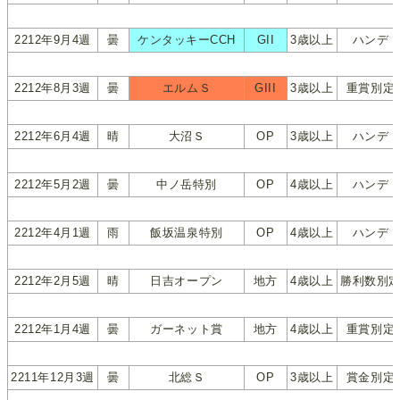
2212年9月4週
曇
ケンタッキーCCH
GII
3歳以上
ハンデ
2212年8月3週
曇
エルムＳ
GIII
3歳以上
重賞別定
2212年6月4週
晴
大沼Ｓ
OP
3歳以上
ハンデ
2212年5月2週
曇
中ノ岳特別
OP
4歳以上
ハンデ
2212年4月1週
雨
飯坂温泉特別
OP
4歳以上
ハンデ
2212年2月5週
晴
日吉オープン
地方
4歳以上
勝利数別
2212年1月4週
曇
ガーネット賞
地方
4歳以上
重賞別定
2211年12月3週
曇
北総Ｓ
OP
3歳以上
賞金別定