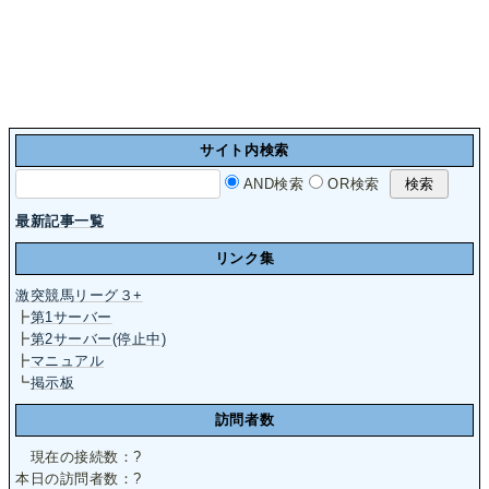
サイト内検索
AND検索
OR検索
最新記事一覧
リンク集
激突競馬リーグ３+
┣
第1サーバー
┣
第2サーバー(停止中)
┣
マニュアル
┗
掲示板
訪問者数
現在の接続数：
?
本日の訪問者数：
?