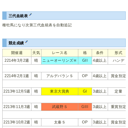
三代血統表
種牡馬になり次第三代血統表を自動追記
競走成績
開催週
天気
レース名
格
条件
形式
2214年3月2週
晴
ニューオーリンズＨ
GII
4歳以上
ハンデ
2214年2月1週
晴
アルデバランＳ
OP
4歳以上
賞金別定
2213年12月5週
晴
東京大賞典
GI
3歳以上
定量
2213年11月3週
晴
武蔵野Ｓ
GIII
3歳以上
重賞別定
2213年10月2週
晴
太秦Ｓ
OP
3歳以上
賞金別定