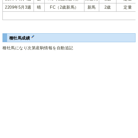
2209年5月3週
晴
FC（2歳新馬）
新馬
2歳
定量
種牡馬成績
種牡馬になり次第産駒情報を自動追記