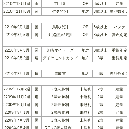
2210年12月1週
雨
市川Ｓ
OP
3歳以上
定量
2210年11月5週
曇
仲冬特別
地方
3歳以上
勝利数別
2210年9月1週
曇
鳥取特別
OP
3歳以上
ハンデ
2210年8月5週
曇
釧路湿原特別
OP
3歳以上
賞金別定
2210年5月3週
曇
川崎マイラーズ
地方
3歳以上
重賞別定
2210年5月2週
晴
ダイヤモンドカップ
地方
3歳
重賞別定
2210年2月1週
晴
雲取賞
地方
3歳
勝利数別
2209年12月2週
曇
2歳未勝利
未勝利
2歳
定量
2209年11月2週
雨
2歳未勝利
未勝利
2歳
定量
2209年10月1週
曇
2歳未勝利
未勝利
2歳
定量
2209年9月1週
晴
2歳未勝利
未勝利
2歳
定量
2209年7月5週
曇
2歳未勝利
未勝利
2歳
定量
2209年6月4週
曇
RC（2歳未勝利）
未勝利
2歳
定量