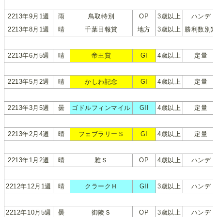
2213年9月1週
雨
鳥取特別
OP
3歳以上
ハンデ
2213年8月1週
晴
千葉日報賞
地方
3歳以上
勝利数別
2213年6月5週
晴
帝王賞
GI
4歳以上
定量
2213年5月2週
晴
かしわ記念
GI
4歳以上
定量
2213年3月5週
曇
ゴドルフィンマイル
GII
4歳以上
定量
2213年2月4週
晴
フェブラリーＳ
GI
4歳以上
定量
2213年1月2週
晴
雅Ｓ
OP
4歳以上
ハンデ
2212年12月1週
晴
クラークＨ
GII
3歳以上
ハンデ
2212年10月5週
曇
御陵Ｓ
OP
3歳以上
ハンデ