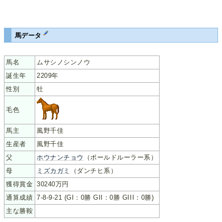
馬データ
馬名
ムサシノシンノウ
誕生年
2209年
性別
牡
毛色
馬主
風野千佳
生産者
風野千佳
父
ホウナンチョウ
（ボールドルーラー系）
母
ミズカガミ
（ダンチヒ系）
獲得賞金
30240万円
通算成績
7-8-9-21 (GI：0勝 GII：0勝 GIII：0勝)
主な勝鞍