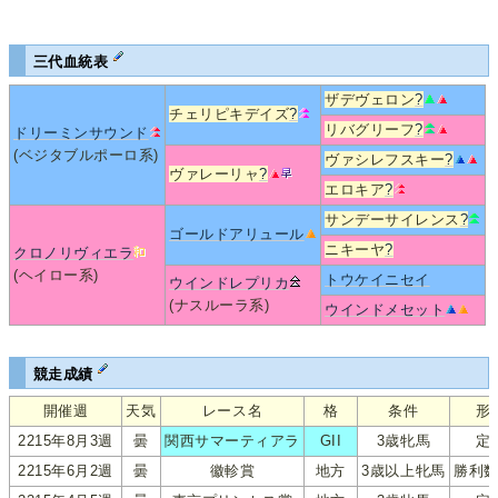
三代血統表
ザデヴェロン
?
チェリピキデイズ
?
リバグリーフ
?
ドリーミンサウンド
(ベジタブルポーロ系)
ヴァシレフスキー
?
ヴァレーリャ
?
エロキア
?
サンデーサイレンス
?
ゴールドアリュール
ニキーヤ
?
クロノリヴィエラ
(ヘイロー系)
トウケイニセイ
ウインドレプリカ
(ナスルーラ系)
ウインドメセット
競走成績
開催週
天気
レース名
格
条件
形
2215年8月3週
曇
関西サマーティアラ
GII
3歳牝馬
定
2215年6月2週
曇
徽軫賞
地方
3歳以上牝馬
勝利