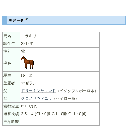
馬データ
馬名
ヨラキリ
誕生年
2214年
性別
牝
毛色
馬主
ゆーま
生産者
マゼラン
父
ドリーミンサウンド
（ベジタブルポーロ系）
母
クロノリヴィエラ
（ヘイロー系）
獲得賞金
8500万円
通算成績
2-5-1-4 (GI：0勝 GII：0勝 GIII：0勝)
主な勝鞍