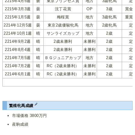
2215年4月5週
曇
東京プリンセス賞
地方
3歳牝馬
定
2215年3月3週
曇
沈丁花賞
OP
3歳
賞金
2215年1月5週
曇
梅桜賞
地方
3歳牝馬
重賞
2214年12月5週
曇
東京2歳優駿牝馬
地方
2歳牝馬
定
2214年10月1週
晴
サンライズカップ
地方
2歳
定
2214年9月2週
晴
2歳未勝利
未勝利
2歳
定
2214年8月4週
晴
2歳未勝利
未勝利
2歳
定
2214年7月5週
晴
ＢＧジュニアカップ
地方
2歳
定
2214年7月2週
晴
RC（2歳未勝利）
未勝利
2歳
定
2214年6月1週
晴
RC（2歳未勝利）
未勝利
2歳
定
繁殖牝馬成績
市場価格 3800万円
産駒成績