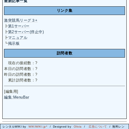
最新記事一覧
リンク集
激突競馬リーグ３+
┣
第1サーバー
┣
第2サーバー(停止中)
┣
マニュアル
┗
掲示板
訪問者数
現在の接続数：
?
本日の訪問者数：
?
昨日の訪問者数：
?
累計訪問者数：
?
[編集用]
編集:MenuBar
レンタルWIKI by
WIKIWIKI.jp*
/ Designed by
Olivia
/
広告について
/ 無料レン