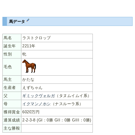
馬データ
馬名
ラストクロップ
誕生年
2211年
性別
牝
毛色
馬主
かたな
生産者
えずちゃん
父
ギミックヴォルガ
（タヌムイムイ系）
母
イクマンノホシ
（ナスルーラ系）
獲得賞金
6020万円
通算成績
2-2-3-8 (GI：0勝 GII：0勝 GIII：0勝)
主な勝鞍