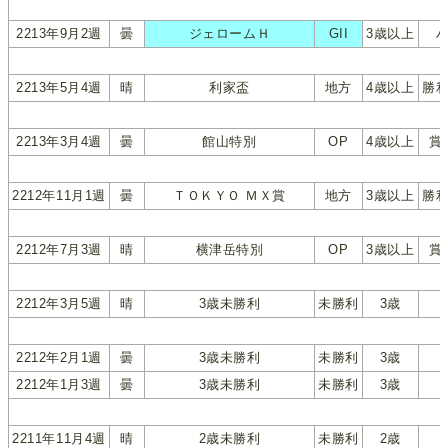
2213年9月2週
曇
ジェロームＨ
GII
3歳以上
2213年5月4週
晴
利家盃
地方
4歳以上
勝
2213年3月4週
曇
館山特別
OP
4歳以上
賞
2212年11月1週
曇
ＴＯＫＹＯ ＭＸ賞
地方
3歳以上
勝
2212年7月3週
晴
横津岳特別
OP
3歳以上
賞
2212年3月5週
晴
3歳未勝利
未勝利
3歳
2212年2月1週
曇
3歳未勝利
未勝利
3歳
2212年1月3週
曇
3歳未勝利
未勝利
3歳
2211年11月4週
晴
2歳未勝利
未勝利
2歳