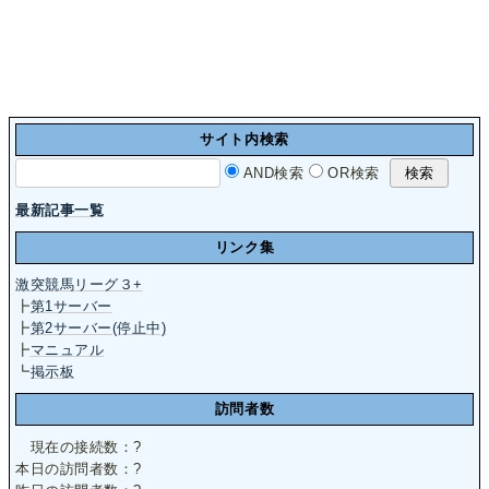
サイト内検索
AND検索
OR検索
最新記事一覧
リンク集
激突競馬リーグ３+
┣
第1サーバー
┣
第2サーバー(停止中)
┣
マニュアル
┗
掲示板
訪問者数
現在の接続数：
?
本日の訪問者数：
?