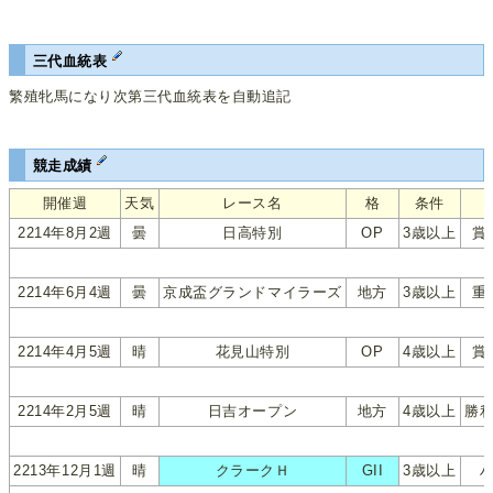
三代血統表
繁殖牝馬になり次第三代血統表を自動追記
競走成績
開催週
天気
レース名
格
条件
2214年8月2週
曇
日高特別
OP
3歳以上
賞
2214年6月4週
曇
京成盃グランドマイラーズ
地方
3歳以上
重
2214年4月5週
晴
花見山特別
OP
4歳以上
賞
2214年2月5週
晴
日吉オープン
地方
4歳以上
勝
2213年12月1週
晴
クラークＨ
GII
3歳以上