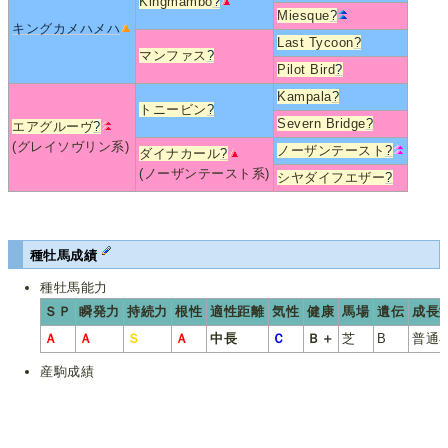
Kingmambo
?
Miesque
?
キングカメハメハ
Last Tycoon
?
マンファス
?
Pilot Bird
?
Kampala
?
トニービン
?
Severn Bridge
?
エアグルーヴ
?
(グレイソヴリン系)
ノーザンテースト
?
ダイナカール
?
(ノーザンテースト系)
シヤダイフエザー
?
種牡馬成績
種牡馬能力
ＳＰ
瞬発力
持続力
根性
適性距離
気性
健康
馬場
遺伝
成長
Ａ
Ａ
Ｓ
Ａ
中長
Ｃ
Ｂ＋
芝
B
普通
産駒成績