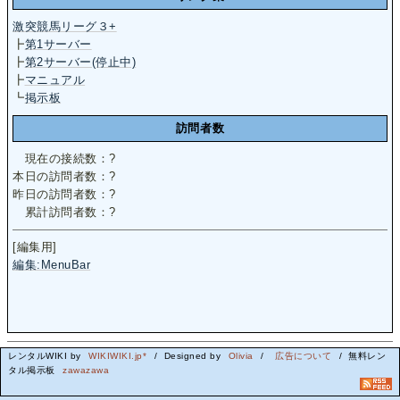
激突競馬リーグ３+
┣
第1サーバー
┣
第2サーバー(停止中)
┣
マニュアル
┗
掲示板
訪問者数
現在の接続数：
?
本日の訪問者数：
?
昨日の訪問者数：
?
累計訪問者数：
?
[編集用]
編集:MenuBar
レンタルWIKI by
WIKIWIKI.jp*
/ Designed by
Olivia
/
広告について
/ 無料レン
タル掲示板
zawazawa