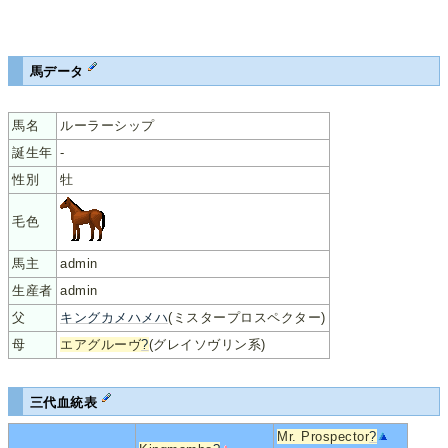
馬データ
馬名
ルーラーシップ
誕生年
-
性別
牡
毛色
馬主
admin
生産者
admin
父
キングカメハメハ
(ミスタープロスペクター)
母
エアグルーヴ
?
(グレイソヴリン系)
三代血統表
Mr. Prospector
?