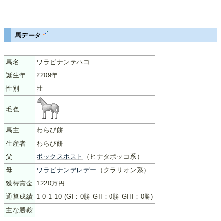
馬データ
馬名
ワラビナンテハコ
誕生年
2209年
性別
牡
毛色
馬主
わらび餅
生産者
わらび餅
父
ボックスポスト
（ヒナタボッコ系）
母
ワラビナンデレデー
（クラリオン系）
獲得賞金
1220万円
通算成績
1-0-1-10 (GI：0勝 GII：0勝 GIII：0勝)
主な勝鞍