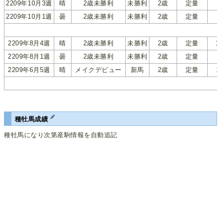
2209年10月3週
晴
2歳未勝利
未勝利
2歳
定量
2209年10月1週
曇
2歳未勝利
未勝利
2歳
定量
2209年8月4週
晴
2歳未勝利
未勝利
2歳
定量
1
2209年8月1週
曇
2歳未勝利
未勝利
2歳
定量
2209年6月5週
晴
メイクデビュー
新馬
2歳
定量
1
種牡馬成績
種牡馬になり次第産駒情報を自動追記