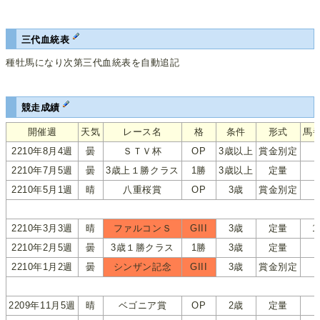
三代血統表
種牡馬になり次第三代血統表を自動追記
競走成績
開催週
天気
レース名
格
条件
形式
馬
2210年8月4週
曇
ＳＴＶ杯
OP
3歳以上
賞金別定
2210年7月5週
曇
3歳上１勝クラス
1勝
3歳以上
定量
2210年5月1週
晴
八重桜賞
OP
3歳
賞金別定
2210年3月3週
晴
ファルコンＳ
GIII
3歳
定量
1
2210年2月5週
曇
3歳１勝クラス
1勝
3歳
定量
2210年1月2週
曇
シンザン記念
GIII
3歳
賞金別定
2209年11月5週
晴
ベゴニア賞
OP
2歳
定量