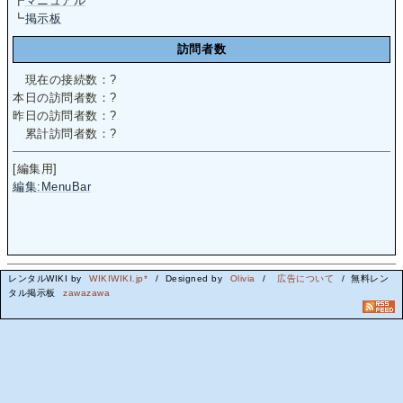
┣
マニュアル
┗
掲示板
訪問者数
現在の接続数：
?
本日の訪問者数：
?
昨日の訪問者数：
?
累計訪問者数：
?
[編集用]
編集:MenuBar
レンタルWIKI by
WIKIWIKI.jp*
/ Designed by
Olivia
/
広告について
/ 無料レン
タル掲示板
zawazawa