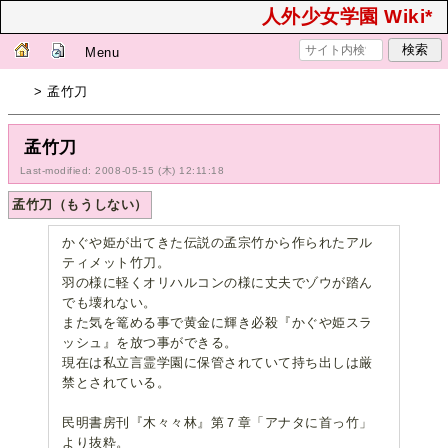
人外少女学園 Wiki*
Menu
> 孟竹刀
孟竹刀
Last-modified: 2008-05-15 (木) 12:11:18
孟竹刀（もうしない）
かぐや姫が出てきた伝説の孟宗竹から作られたアル
ティメット竹刀。
羽の様に軽くオリハルコンの様に丈夫でゾウが踏ん
でも壊れない。
また気を篭める事で黄金に輝き必殺『かぐや姫スラ
ッシュ』を放つ事ができる。
現在は私立言霊学園に保管されていて持ち出しは厳
禁とされている。
民明書房刊『木々々林』第７章「アナタに首っ竹」
より抜粋。