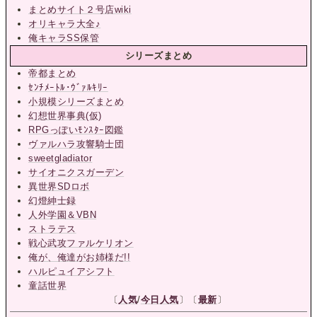
まとめサイト２号店wiki
オリキャラ大全♪
俺キャラSS保管
シリーズまとめ
帝都まとめ
ｾﾝﾁﾒｰﾄﾙ･ｳﾞｧﾙｷﾘｰ
小規模シリーズまとめ
幻想世界事典(仮)
RPGっぽいﾓﾝｽﾀｰ図鑑
ヴァルハラ攻響騎士団
sweetgladiator
サイオニクスガーデン
異世界SDロボ
幻燈紳士録
人外学園＆VBN
ストラテス
戦心武攻ファルケリオン
俺が、俺達がお姉様だ!!
ハルピュイアシフト
童話世界
〔
人気
/
今日人気
〕〔
最新
〕