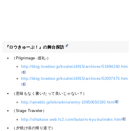
『ロウきゅーぶ！』の舞台探訪
（Pilgrimage -巡礼‐）
http://blog.livedoor.jp/kouhei14915/archives/51994240.htm
l
http://blog.livedoor.jp/kouhei14915/archives/52007475.htm
l
（意味もなく書いたって良いじゃない？）
http://ameblo.jp/kikinokino/entry-10950650180.html
（Stage Traveler）
http://slhakase.web.fc2.com/butai/ro-kyu-bu/index.html
（夕焼け頃の帰り道で）