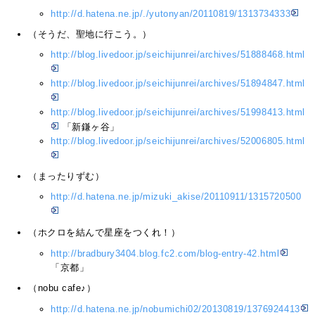
http://d.hatena.ne.jp/./yutonyan/20110819/1313734333
（そうだ、聖地に行こう。）
http://blog.livedoor.jp/seichijunrei/archives/51888468.html
http://blog.livedoor.jp/seichijunrei/archives/51894847.html
http://blog.livedoor.jp/seichijunrei/archives/51998413.html
「新鎌ヶ谷」
http://blog.livedoor.jp/seichijunrei/archives/52006805.html
（まったりずむ）
http://d.hatena.ne.jp/mizuki_akise/20110911/1315720500
（ホクロを結んで星座をつくれ！）
http://bradbury3404.blog.fc2.com/blog-entry-42.html
「京都」
（nobu cafe♪）
http://d.hatena.ne.jp/nobumichi02/20130819/1376924413