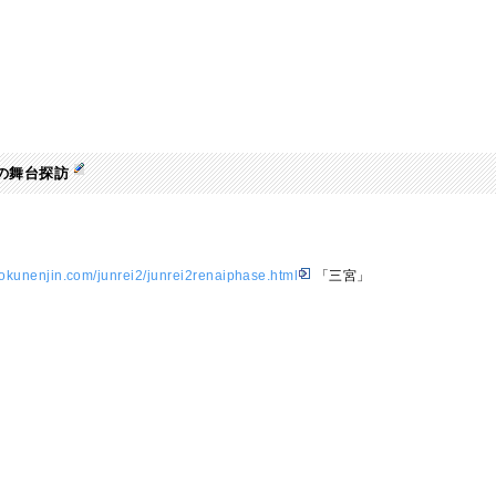
の舞台探訪
bokunenjin.com/junrei2/junrei2renaiphase.html
「三宮」