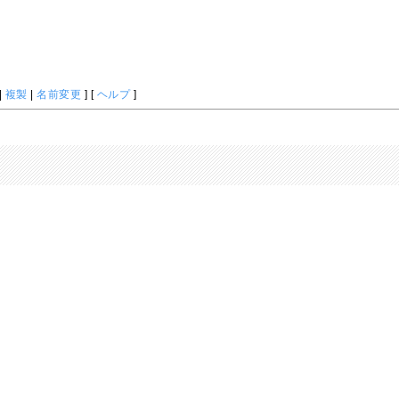
|
複製
|
名前変更
] [
ヘルプ
]