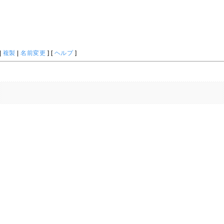
|
複製
|
名前変更
] [
ヘルプ
]