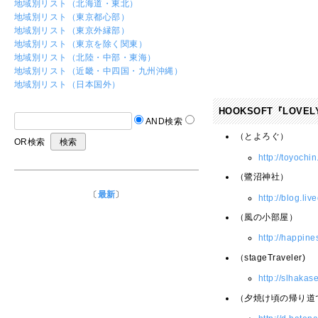
地域別リスト（北海道・東北）
地域別リスト（東京都心部）
地域別リスト（東京外縁部）
地域別リスト（東京を除く関東）
地域別リスト（北陸・中部・東海）
地域別リスト（近畿・中四国・九州沖縄）
地域別リスト（日本国外）
HOOKSOFT『LOVE
AND検索
（とよろぐ）
OR検索
http://toyochi
（鷺沼神社）
〔
最新
〕
http://blog.li
（風の小部屋）
http://happin
（stageTraveler)
http://slhakas
（夕焼け頃の帰り道