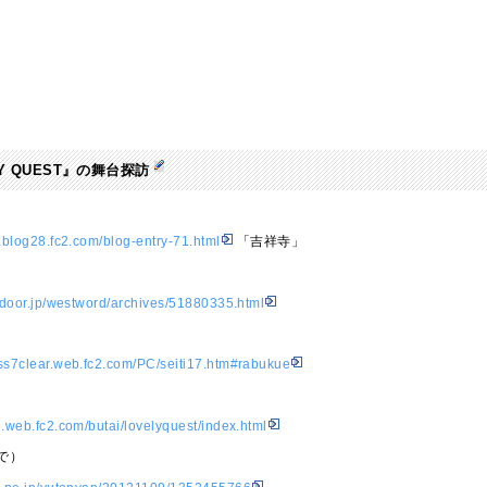
LY QUEST』の舞台探訪
n.blog28.fc2.com/blog-entry-71.html
「吉祥寺」
vedoor.jp/westword/archives/51880335.html
ess7clear.web.fc2.com/PC/seiti17.htm#rabukue
e.web.fc2.com/butai/lovelyquest/index.html
で）