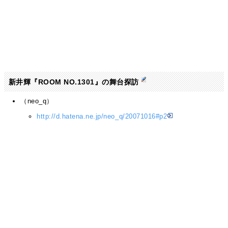
新井輝『ROOM NO.1301』の舞台探訪
（neo_q）
http://d.hatena.ne.jp/neo_q/20071016#p2