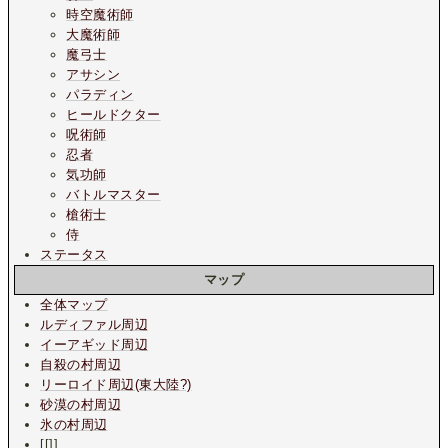
時空魔術師
大魔術師
魔弓士
アサシン
パラディン
ヒールドクター
呪術師
忍者
気功師
バトルマスター
槍術士
侍
ステータス
マップ
全体マップ
ルディファル周辺
イーアギッド周辺
自殺の村周辺
リーロイド周辺(東大陸?)
砂漠の村周辺
氷の村周辺
[[]]