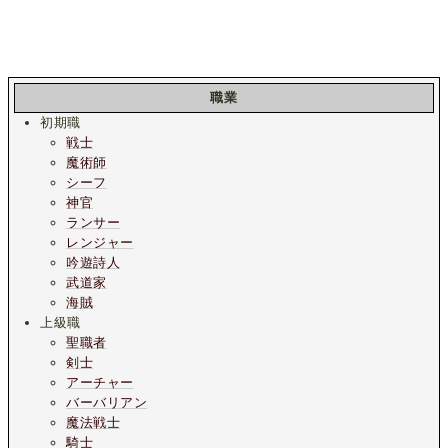
職業
初期職
戦士
魔術師
シーフ
神官
ランサー
レンジャー
吟遊詩人
武道家
海賊
上級職
聖職者
剣士
アーチャー
バーバリアン
魔法戦士
騎士