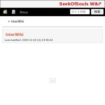
SeekOfSouls Wiki*
Menu
> InterWiki
InterWiki
Last-modified: 2020-12-19 (土) 23:56:44