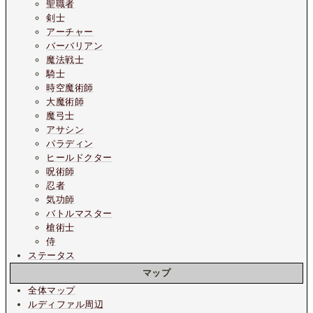
聖職者
剣士
アーチャー
バーバリアン
魔法戦士
騎士
時空魔術師
大魔術師
魔弓士
アサシン
パラディン
ヒールドクター
呪術師
忍者
気功師
バトルマスター
槍術士
侍
ステータス
マップ
全体マップ
ルディファル周辺