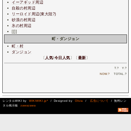
イーアギッド周辺
自殺の村周辺
リーロイド周辺(東大陸?)
砂漠の村周辺
氷の村周辺
[[]]
町・ダンジョン
町・村
ダンジョン
〔
人気
/
今日人気
〕〔
最新
〕
T.
?
Y.
?
NOW.
?
TOTAL.
?
レンタルWIKI by
WIKIWIKI.jp*
/ Designed by
Olivia
/
広告について
/ 無料レン
タル掲示板
zawazawa