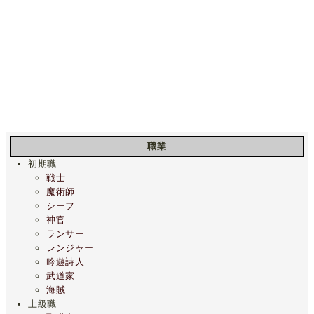
職業
初期職
戦士
魔術師
シーフ
神官
ランサー
レンジャー
吟遊詩人
武道家
海賊
上級職