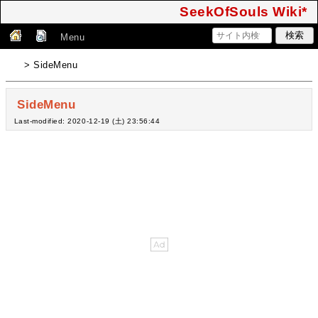
SeekOfSouls Wiki*
Menu
> SideMenu
SideMenu
Last-modified: 2020-12-19 (土) 23:56:44