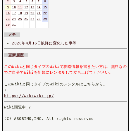
2
3
4
5
6
7
8
9
10
11
12
13
14
15
16
17
18
19
20
21
22
23
24
25
26
27
28
29
30
31
メモ
2020年4月16日以降に変化した事等
更新履歴
このWikiと同じタイプのWikiで攻略情報を書きたい方は、無料なの
でご自分でWikiを新規にレンタルして立ち上げてください。
このWikiと同じタイプのWikiのレンタルはこちらから。
↓
https://wikiwiki.jp/
Wiki閲覧中_
?
(C) ASOBIMO,INC. All rights reserved.