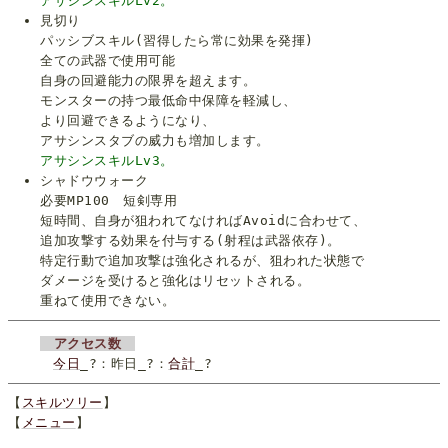
アサシンスキルLv2。
見切り
パッシブスキル(習得したら常に効果を発揮)
全ての武器で使用可能
自身の回避能力の限界を超えます。
モンスターの持つ最低命中保障を軽減し、
より回避できるようになり、
アサシンスタブの威力も増加します。
アサシンスキルLv3。
シャドウウォーク
必要MP100 短剣専用
短時間、自身が狙われてなければAvoidに合わせて、
追加攻撃する効果を付与する(射程は武器依存)。
特定行動で追加攻撃は強化されるが、狙われた状態で
ダメージを受けると強化はリセットされる。
重ねて使用できない。
アクセス数
今日
_
?
：昨日_
?
：
合計
_
?
【
スキルツリー
】
【
メニュー
】