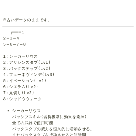
※古いデータのままです。
┏━━━１
２━３━４
５━６━７━８
１:シーカーリウス
２:アサシンスタブ(Lv1)
３:バックステップ(Lv2)
４:フューネヴィンデ(Lv3)
５:イベーション(Lv1)
６:シエラム(Lv2)
７:見切り(Lv3)
８:シャドウウォーク
シーカーリウス
パッシブスキル(習得後常に効果を発揮)
全ての武器で使用可能
バックスタブの威力を恒久的に増加させる。
またバックスタブを成功させると短時間、