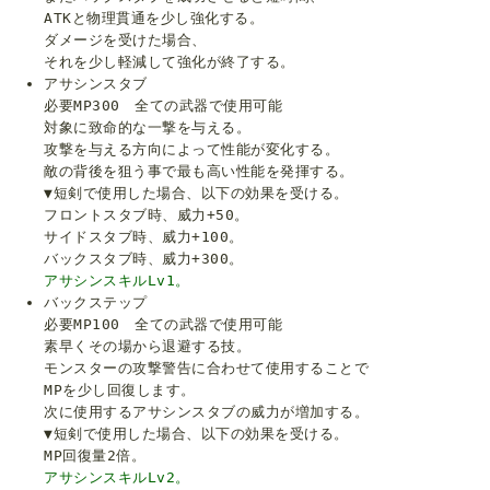
ATKと物理貫通を少し強化する。
ダメージを受けた場合、
それを少し軽減して強化が終了する。
アサシンスタブ
必要MP300 全ての武器で使用可能
対象に致命的な一撃を与える。
攻撃を与える方向によって性能が変化する。
敵の背後を狙う事で最も高い性能を発揮する。
▼短剣で使用した場合、以下の効果を受ける。
フロントスタブ時、威力+50。
サイドスタブ時、威力+100。
バックスタブ時、威力+300。
アサシンスキルLv1。
バックステップ
必要MP100 全ての武器で使用可能
素早くその場から退避する技。
モンスターの攻撃警告に合わせて使用することで
MPを少し回復します。
次に使用するアサシンスタブの威力が増加する。
▼短剣で使用した場合、以下の効果を受ける。
MP回復量2倍。
アサシンスキルLv2。