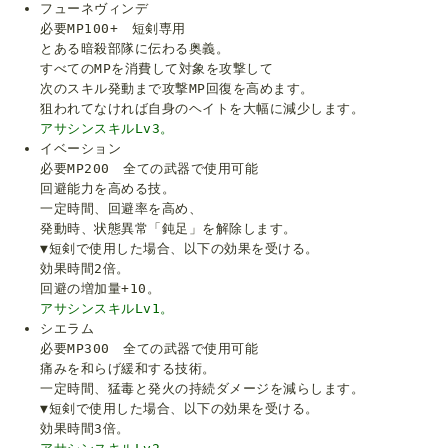
フューネヴィンデ
必要MP100+ 短剣専用
とある暗殺部隊に伝わる奥義。
すべてのMPを消費して対象を攻撃して
次のスキル発動まで攻撃MP回復を高めます。
狙われてなければ自身のヘイトを大幅に減少します。
アサシンスキルLv3。
イベーション
必要MP200 全ての武器で使用可能
回避能力を高める技。
一定時間、回避率を高め、
発動時、状態異常「鈍足」を解除します。
▼短剣で使用した場合、以下の効果を受ける。
効果時間2倍。
回避の増加量+10。
アサシンスキルLv1。
シエラム
必要MP300 全ての武器で使用可能
痛みを和らげ緩和する技術。
一定時間、猛毒と発火の持続ダメージを減らします。
▼短剣で使用した場合、以下の効果を受ける。
効果時間3倍。