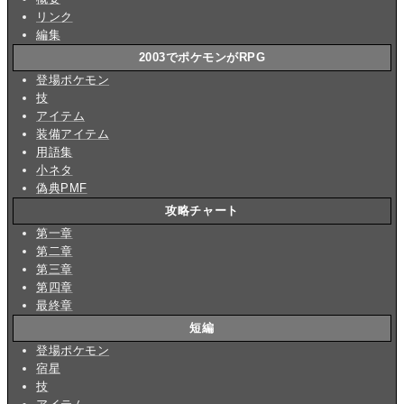
リンク
編集
2003でポケモンがRPG
登場ポケモン
技
アイテム
装備アイテム
用語集
小ネタ
偽典PMF
攻略チャート
第一章
第二章
第三章
第四章
最終章
短編
登場ポケモン
宿星
技