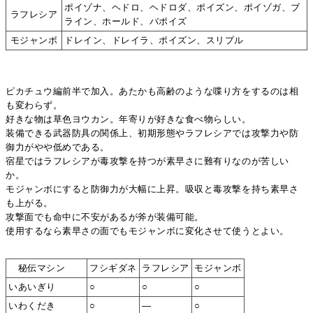
ポイゾナ、ヘドロ、ヘドロダ、ポイズン、ポイゾガ、ブ
ラフレシア
ライン、ホールド、バポイズ
モジャンボ
ドレイン、ドレイラ、ポイズン、スリプル
ピカチュウ編前半で加入。あたかも高齢のような喋り方をするのは相
も変わらず。
好きな物は草色ヨウカン。年寄りが好きな食べ物らしい。
装備できる武器防具の関係上、初期形態やラフレシアでは攻撃力や防
御力がやや低めである。
宿星ではラフレシアが毒攻撃を持つが素早さに難有りなのが苦しい
か。
モジャンボにすると防御力が大幅に上昇。吸収と毒攻撃を持ち素早さ
も上がる。
攻撃面でも命中に不安があるが斧が装備可能。
使用するなら素早さの面でもモジャンボに変化させて使うとよい。
秘伝マシン
フシギダネ
ラフレシア
モジャンボ
いあいぎり
○
○
○
いわくだき
○
―
○