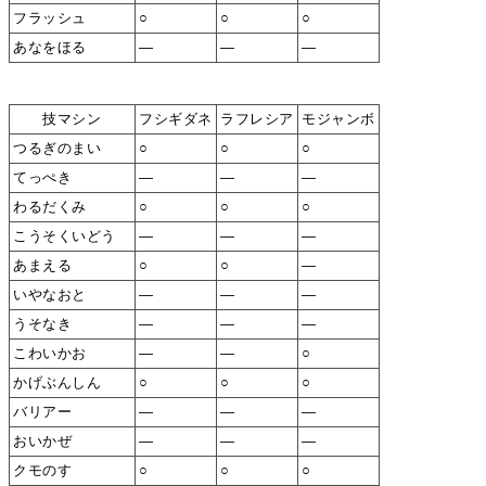
フラッシュ
○
○
○
あなをほる
―
―
―
技マシン
フシギダネ
ラフレシア
モジャンボ
つるぎのまい
○
○
○
てっぺき
―
―
―
わるだくみ
○
○
○
こうそくいどう
―
―
―
あまえる
○
○
―
いやなおと
―
―
―
うそなき
―
―
―
こわいかお
―
―
○
かげぶんしん
○
○
○
バリアー
―
―
―
おいかぜ
―
―
―
クモのす
○
○
○