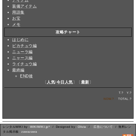
アイテム
装備アイテム
用語集
お宝
メモ
攻略チャート
はじめに
ピカチュウ編
ニューラ編
ニャース編
ライチュウ編
最終編
END後
〔
人気
/
今日人気
〕〔
最新
〕
T.
?
Y.
?
NOW.
?
TOTAL.
?
レンタルWIKI by
WIKIWIKI.jp*
/ Designed by
Olivia
/
広告について
/ 無料レン
タル掲示板
zawazawa