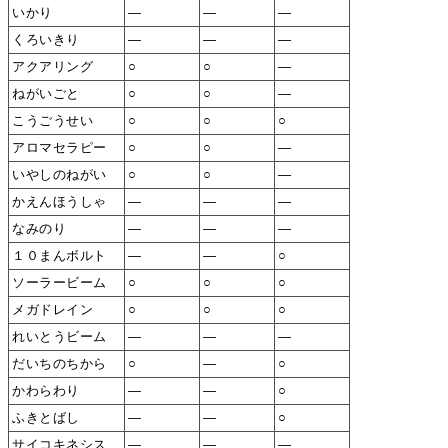
いかり
―
―
―
くろいきり
―
―
―
アクアリング
○
○
―
ねがいごと
○
○
―
こうごうせい
○
○
○
アロマセラピー
○
○
―
いやしのねがい
○
○
―
かえんほうしゃ
―
―
―
なみのり
―
―
―
１０まんボルト
―
―
○
ソーラービーム
○
○
○
メガドレイン
○
○
○
れいとうビーム
―
―
―
だいちのちから
○
―
○
かわらわり
―
―
○
ふきとばし
―
―
○
サイコキネシス
―
―
―