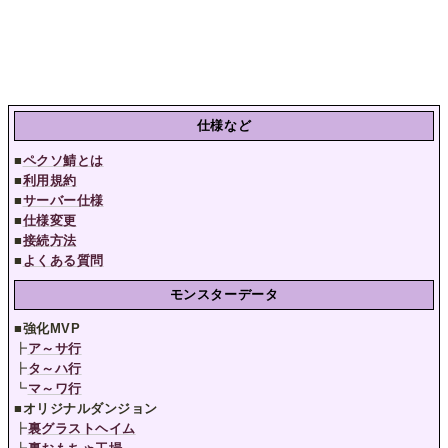
仕様など
■
ペクソ鯖とは
■
利用規約
■
サーバー仕様
■
仕様変更
■
接続方法
■
よくある質問
モンスターデータ
■
強化MVP
┣
ア～サ行
┣
タ～ハ行
┗
マ～ワ行
■
オリジナルダンジョン
┣
裏グラストヘイム