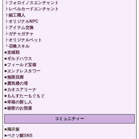
┣
フォロイノスエンチャント
┣
レベルカードエンチャント
┣
細工職人
┣
オリジナルNPC
┣
アイテム交換
┣
ガチャガチャ
┣
オリジナルペット
┗
召喚スキル
■
攻城戦
■
ギルドハウス
■
フィールド宝箱
■
エンドレスタワー
■
無限回廊
■
蜃気楼の塔
■
カオスアリーナ
■
もんすたーもぐもぐ
■
幸福の探し人
■
秘密のお部屋
コミュニティー
■
掲示板
■
ペクソ鯖SNS