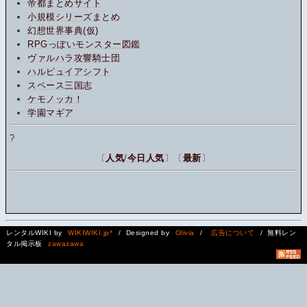
帝都まとめサイト
小規模シリーズまとめ
幻想世界事典(仮)
RPGっぽいモンスター図鑑
ヴァルハラ攻響騎士団
ハルピュイアシフト
スペース三国志
ケモノッカ！
学園マギア
?
〔
人気
/
今日人気
〕〔
最新
〕
レンタルWIKI by
WIKIWIKI.jp*
/ Designed by
Olivia
/
広告について
/ 無料レン
タル掲示板
zawazawa