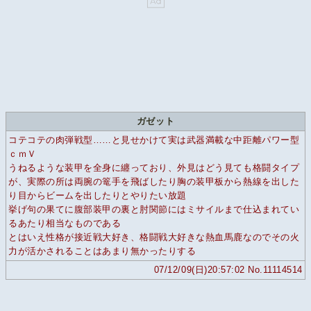
ガゼット
コテコテの肉弾戦型……と見せかけて実は武器満載な中距離パワー型
ｃｍＶ
うねるような装甲を全身に纏っており、外見はどう見ても格闘タイプ
が、実際の所は両腕の篭手を飛ばしたり胸の装甲板から熱線を出した
り目からビームを出したりとやりたい放題
挙げ句の果てに腹部装甲の裏と肘関節にはミサイルまで仕込まれてい
るあたり相当なものである
とはいえ性格が接近戦大好き、格闘戦大好きな熱血馬鹿なのでその火
力が活かされることはあまり無かったりする
07/12/09(日)20:57:02 No.11114514