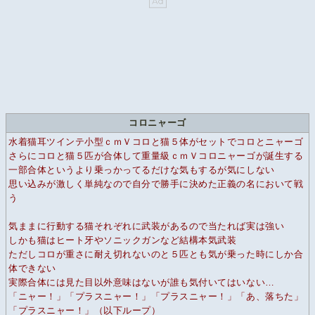
コロニャーゴ
水着猫耳ツインテ小型ｃｍＶコロと猫５体がセットでコロとニャーゴ
さらにコロと猫５匹が合体して重量級ｃｍＶコロニャーゴが誕生する
一部合体というより乗っかってるだけな気もするが気にしない
思い込みが激しく単純なので自分で勝手に決めた正義の名において戦
う
気ままに行動する猫それぞれに武装があるので当たれば実は強い
しかも猫はヒート牙やソニックガンなど結構本気武装
ただしコロが重さに耐え切れないのと５匹とも気が乗った時にしか合
体できない
実際合体には見た目以外意味はないが誰も気付いてはいない…
「ニャー！」「プラスニャー！」「プラスニャー！」「あ、落ちた」
「プラスニャー！」（以下ループ）