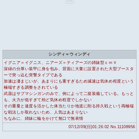
シンディ＝ウィンディ
イグニア＝イグニス、ニアーズ＝ティアーズの姉妹型ｃｍＶ
深緑の分厚い装甲に身を包み、背面に大量に設置された大型ブースタ
ーで突っ込む突撃タイプである
加速は凄まじいが、あまりにも重すぎるため減速は気休め程度という
極端すぎる調整をされている
武器はサブマシンガンのみで、例によって二挺装備している。もっと
も、火力が低すぎて殆ど気休め程度でしかない
その重量と速度を活かした体当たりか地道に削る持久戦という両極端
な戦法しか取れないため、人気はあまりない
ちなみに、姉妹に輪をかけて無口で無表情
07/12/09(日)01:26:02 No.11108956