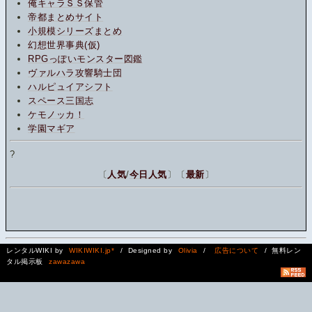
俺キャラＳＳ保管
帝都まとめサイト
小規模シリーズまとめ
幻想世界事典(仮)
RPGっぽいモンスター図鑑
ヴァルハラ攻響騎士団
ハルピュイアシフト
スペース三国志
ケモノッカ！
学園マギア
?
〔
人気
/
今日人気
〕〔
最新
〕
レンタルWIKI by
WIKIWIKI.jp*
/ Designed by
Olivia
/
広告について
/ 無料レン
タル掲示板
zawazawa