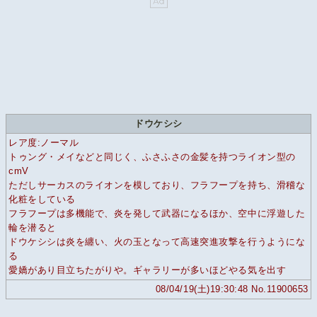
ドウケシシ
レア度:ノーマル
トゥング・メイなどと同じく、ふさふさの金髪を持つライオン型の
cmV
ただしサーカスのライオンを模しており、フラフープを持ち、滑稽な
化粧をしている
フラフープは多機能で、炎を発して武器になるほか、空中に浮遊した
輪を潜ると
ドウケシシは炎を纏い、火の玉となって高速突進攻撃を行うようにな
る
愛嬌があり目立ちたがりや。ギャラリーが多いほどやる気を出す
08/04/19(土)19:30:48 No.11900653