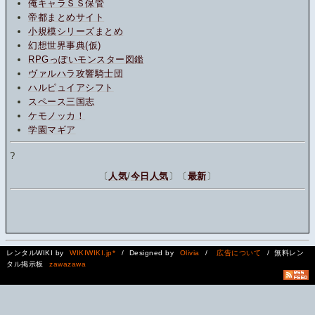
俺キャラＳＳ保管
帝都まとめサイト
小規模シリーズまとめ
幻想世界事典(仮)
RPGっぽいモンスター図鑑
ヴァルハラ攻響騎士団
ハルピュイアシフト
スペース三国志
ケモノッカ！
学園マギア
?
〔
人気
/
今日人気
〕〔
最新
〕
レンタルWIKI by
WIKIWIKI.jp*
/ Designed by
Olivia
/
広告について
/ 無料レン
タル掲示板
zawazawa