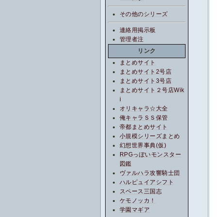
その他のシリーズ
連絡用掲示板
管理者注
リンク
まとめサイト
まとめサイト2号店
まとめサイト3号店
まとめサイト２号店Wik
i
オリキャラ☆大全
俺キャラＳＳ保管
帝都まとめサイト
小規模シリーズまとめ
幻想世界事典(仮)
RPGっぽいモンスター
図鑑
ヴァルハラ攻響騎士団
ハルピュイアシフト
スペース三国志
ケモノッカ！
学園マギア