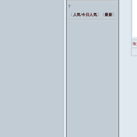
?
〔
人気
/
今日人気
〕〔
最新
〕
海