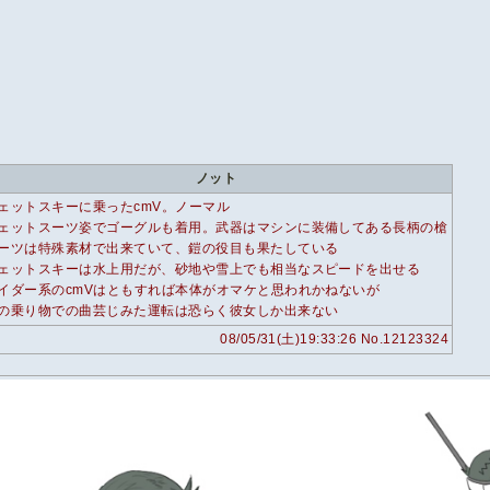
ノット
ェットスキーに乗ったcmV。ノーマル
ェットスーツ姿でゴーグルも着用。武器はマシンに装備してある長柄の槍
ーツは特殊素材で出来ていて、鎧の役目も果たしている
ェットスキーは水上用だが、砂地や雪上でも相当なスピードを出せる
イダー系のcmVはともすれば本体がオマケと思われかねないが
の乗り物での曲芸じみた運転は恐らく彼女しか出来ない
08/05/31(土)19:33:26 No.12123324