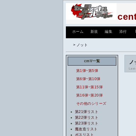
cent
[
ホーム
|
新規
|
編集
|
添付
]
> ノット
cmV一覧
ノ
Last
第1弾~第5弾
第6弾~第10弾
第11弾~第15弾
第16弾~第20弾
その他のシリーズ
第21弾リスト
第22弾リスト
第23弾リスト
魔改造リスト
ボスリスト