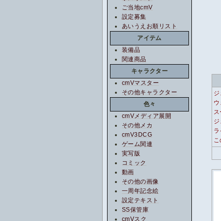
ご当地cmV
設定募集
あいうえお順リスト
アイテム
装備品
関連商品
キャラクター
cmVマスター
その他キャラクター
ジ
ウ
色々
ス
cmVメディア展開
ジ
その他メカ
ラ
cmV3DCG
こ
ゲーム関連
実写版
コミック
動画
その他の画像
一周年記念絵
設定テキスト
SS保管庫
cmVスク