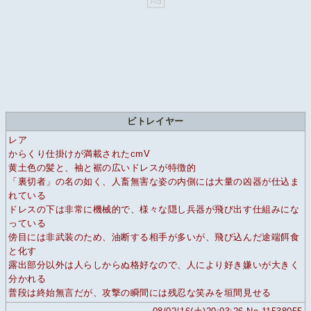
ビトレイヤー
レア
からくり仕掛けが満載されたcmV
黄土色の髪と、袖と裾の広いドレスが特徴的
「裏切者」の名の如く、人畜無害な姿の内側には大量の凶器が仕込ま
れている
ドレスの下は非常に機械的で、様々な隠し兵器が飛び出す仕組みにな
っている
傍目には非武装のため、油断する相手が多いが、飛び込んだ途端餌食
と化す
露出部分以外は人らしからぬ格好なので、人により好き嫌いが大きく
分かれる
普段は終始無言だが、攻撃の瞬間には残忍な笑みを垣間見せる