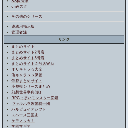
SS保管庫
cmVスク
その他のシリーズ
連絡用掲示板
管理者注
リンク
まとめサイト
まとめサイト2号店
まとめサイト3号店
まとめサイト２号店Wiki
オリキャラ☆大全
俺キャラＳＳ保管
帝都まとめサイト
小規模シリーズまとめ
幻想世界事典(仮)
RPGっぽいモンスター図鑑
ヴァルハラ攻響騎士団
ハルピュイアシフト
スペース三国志
ケモノッカ！
学園マギア