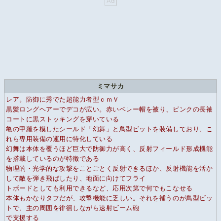
ミマサカ
レア。防御に秀でた超能力者型ｃｍＶ
黒髪ロングヘアーでデコが広い。赤いベレー帽を被り、ピンクの長袖
コートに黒ストッキングを穿いている
亀の甲羅を模したシールド「幻舞」と鳥型ビットを装備しており、こ
れら専用装備の運用に特化している
幻舞は本体を覆うほど巨大で防御力が高く、反射フィールド形成機能
を搭載しているのが特徴である
物理的・光学的な攻撃をことごとく反射できるほか、反射機能を活か
して敵を弾き飛ばしたり、地面に向けてフライ
トボードとしても利用できるなど、応用次第で何でもこなせる
本体もかなりタフだが、攻撃機能に乏しい。それを補うのが鳥型ビッ
トで、主の周囲を徘徊しながら速射ビーム砲
で支援する