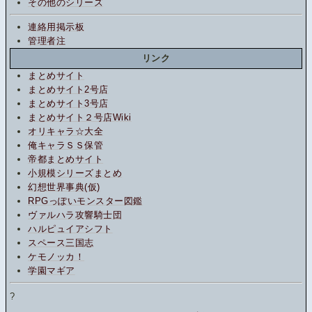
その他のシリーズ
連絡用掲示板
管理者注
リンク
まとめサイト
まとめサイト2号店
まとめサイト3号店
まとめサイト２号店Wiki
オリキャラ☆大全
俺キャラＳＳ保管
帝都まとめサイト
小規模シリーズまとめ
幻想世界事典(仮)
RPGっぽいモンスター図鑑
ヴァルハラ攻響騎士団
ハルピュイアシフト
スペース三国志
ケモノッカ！
学園マギア
?