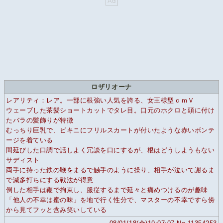
ロザリオーナ
レアリティ：レア。一部に根強い人気を誇る、女王様型ｃｍＶ
ウェーブした茶髪ショートカットでタレ目。口元のホクロと頭に付け
たバラの髪飾りが特徴
むっちり巨乳で、ビキニにフリルスカートが付いたような赤いボンテ
ージを着ている
間延びした口調で話しよく冗談を口にするが、根はどうしようもない
サディスト
両手に持った鉄の鞭をまるで触手のように操り、相手が泣いて謝るま
で滅多打ちにする戦法が得意
倒した相手は鞭で拘束し、服従するまで延々と痛めつけるのが趣味
「他人の不幸は蜜の味」を地で行く性分で、マスターの不幸ですら傍
から見てフッと含み笑いしている