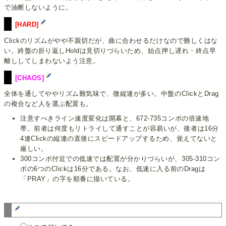
で油断しないように。
[HARD]
Clickのリズムがやや不親切だが、曲に合わせるだけなので難しくはな
い。終盤の折り返しHoldは見切りづらいため、始点押し遅れ・終点早
離ししてしまわないよう注意。
[CHAOS]
全体を通してややリズム難気味で、微縦連が多い。中盤のClickとDrag
の複合など人を選ぶ配置も。
注意すべきライン速度変化は開幕と、672-735コンボの倍速地
帯。前者は何度もリトライして通すことが容易いが、後者は16分
4連Clickの縦連の直後にスピードアップするため、覚えてないと
厳しい。
300コンボ付近での低速では配置が分かりづらいが、305-310コン
ボの6つのClickは16分である。なお、低速に入る前のDragは
「PRAY」の字を順番に描いている。