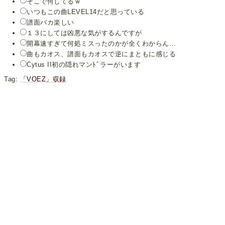
そこで何してるｗ
いつもこの曲LEVEL14だと思っている
譜面バカ楽しい
１３にしては凶悪な気がするんですが
開幕速すぎて何処ミスったのかが全くわからん…
曲もカオス、譜面もカオスで逆にまともに感じる
Cytus II初の隠れマンﾄﾞラーがいます
Tag:
「VOEZ」収録