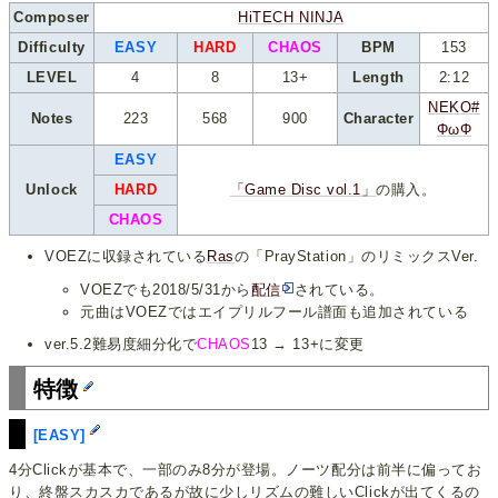
Composer
HiTECH NINJA
Difficulty
EASY
HARD
CHAOS
BPM
153
LEVEL
4
8
13+
Length
2:12
NEKO#
Notes
223
568
900
Character
ΦωΦ
EASY
Unlock
HARD
「Game Disc vol.1」
の購入。
CHAOS
VOEZに収録されている
Ras
の「PrayStation」のリミックスVer.
VOEZでも2018/5/31から
配信
されている。
元曲はVOEZではエイプリルフール譜面も追加されている
ver.5.2難易度細分化で
CHAOS
13 → 13+に変更
特徴
[EASY]
4分Clickが基本で、一部のみ8分が登場。ノーツ配分は前半に偏ってお
り、終盤スカスカであるが故に少しリズムの難しいClickが出てくるの