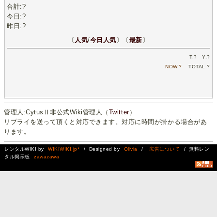
合計:
?
今日:
?
昨日:
?
〔
人気
/
今日人気
〕〔
最新
〕
T.
?
Y.
?
NOW.
?
TOTAL.
?
管理人:CytusⅡ非公式Wiki管理人（
Twitter
）
リプライを送って頂くと対応できます。対応に時間が掛かる場合があ
ります。
レンタルWIKI by
WIKIWIKI.jp*
/ Designed by
Olivia
/
広告について
/ 無料レン
タル掲示板
zawazawa