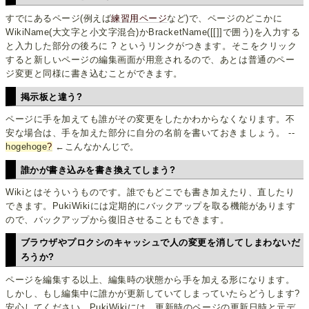
すでにあるページ(例えば
練習用ページ
など)で、ページのどこかに
WikiName(大文字と小文字混合)かBracketName([[]]で囲う)を入力する
と入力した部分の後ろに ? というリンクがつきます。そこをクリック
すると新しいページの編集画面が用意されるので、あとは普通のペー
ジ変更と同様に書き込むことができます。
掲示板と違う?
ページに手を加えても誰がその変更をしたかわからなくなります。不
安な場合は、手を加えた部分に自分の名前を書いておきましょう。 --
hogehoge
?
←こんなかんじで。
誰かが書き込みを書き換えてしまう?
Wikiとはそういうものです。誰でもどこでも書き加えたり、直したり
できます。PukiWikiには定期的にバックアップを取る機能があります
ので、バックアップから復旧させることもできます。
ブラウザやプロクシのキャッシュで人の変更を消してしまわないだ
ろうか?
ページを編集する以上、編集時の状態から手を加える形になります。
しかし、もし編集中に誰かが更新していてしまっていたらどうします?
安心してください。PukiWikiには、更新時のページの更新日時と元デ