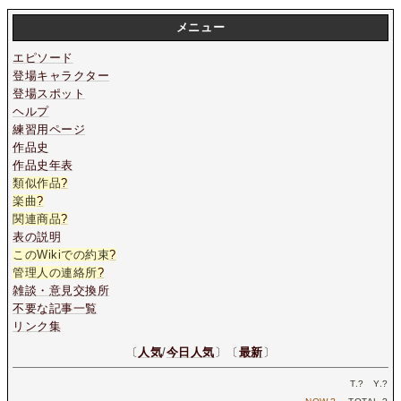
メニュー
エピソード
登場キャラクター
登場スポット
ヘルプ
練習用ページ
作品史
作品史年表
類似作品
?
楽曲
?
関連商品
?
表の説明
このWikiでの約束
?
管理人の連絡所
?
雑談・意見交換所
不要な記事一覧
リンク集
〔
人気
/
今日人気
〕〔
最新
〕
T.
?
Y.
?