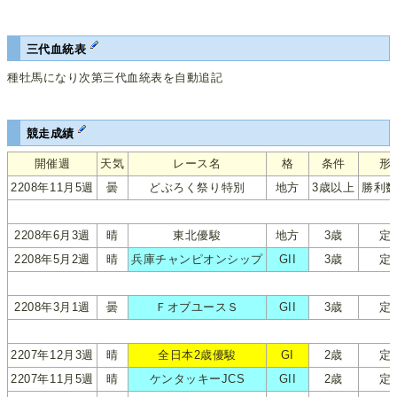
三代血統表
種牡馬になり次第三代血統表を自動追記
競走成績
開催週
天気
レース名
格
条件
形
2208年11月5週
曇
どぶろく祭り特別
地方
3歳以上
勝利
2208年6月3週
晴
東北優駿
地方
3歳
定
2208年5月2週
晴
兵庫チャンピオンシップ
GII
3歳
定
2208年3月1週
曇
ＦオブユースＳ
GII
3歳
定
2207年12月3週
晴
全日本2歳優駿
GI
2歳
定
2207年11月5週
晴
ケンタッキーJCS
GII
2歳
定