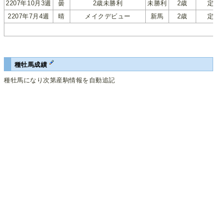
2207年10月3週
曇
2歳未勝利
未勝利
2歳
定
2207年7月4週
晴
メイクデビュー
新馬
2歳
定
種牡馬成績
種牡馬になり次第産駒情報を自動追記