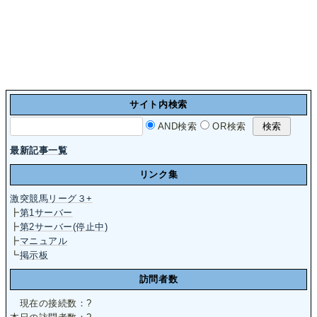
サイト内検索
AND検索
OR検索
最新記事一覧
リンク集
激突競馬リーグ３+
┣
第1サーバー
┣
第2サーバー(停止中)
┣
マニュアル
┗
掲示板
訪問者数
現在の接続数：
?