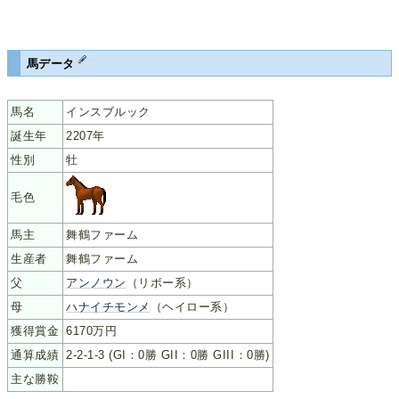
馬データ
馬名
インスブルック
誕生年
2207年
性別
牡
毛色
馬主
舞鶴ファーム
生産者
舞鶴ファーム
父
アンノウン
（リボー系）
母
ハナイチモンメ
（ヘイロー系）
獲得賞金
6170万円
通算成績
2-2-1-3 (GI：0勝 GII：0勝 GIII：0勝)
主な勝鞍