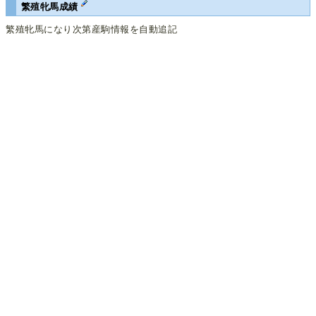
繁殖牝馬成績
繁殖牝馬になり次第産駒情報を自動追記