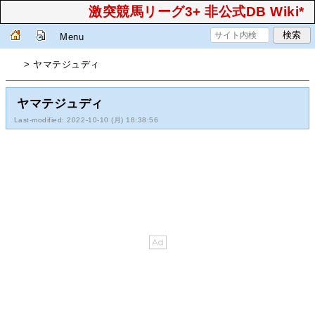
激突競馬リーグ3+ 非公式DB Wiki*
Menu
> ヤマテジュディ
ヤマテジュディ
Last-modified: 2022-10-10 (月) 18:38:56