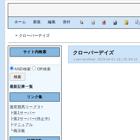
[
ホーム
|
新規
|
編集
|
添付
]
> クローバーデイズ
サイト内検索
クローバーデイズ
Last-modified: 2023-04-01 (土) 20:39:12
AND検索
OR検索
最新記事一覧
リンク集
激突競馬リーグ３+
┣
第1サーバー
┣
第2サーバー(停止中)
┣
マニュアル
┗
掲示板