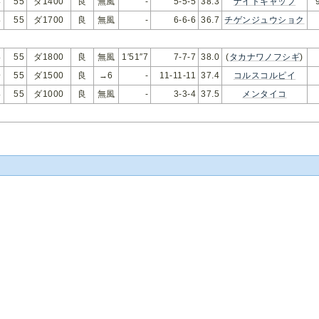
い
55
ダ1400
良
無風
-
5-5-5
38.3
ナイトキャップ
い
55
ダ1700
良
無風
-
6-6-6
36.7
チゲンジュウショク
い
55
ダ1800
良
無風
1′51″7
7-7-7
38.0
(
タカナワノフシギ
)
安
55
ダ1500
良
→6
-
11-11-11
37.4
コルスコルピイ
い
55
ダ1000
良
無風
-
3-3-4
37.5
メンタイコ