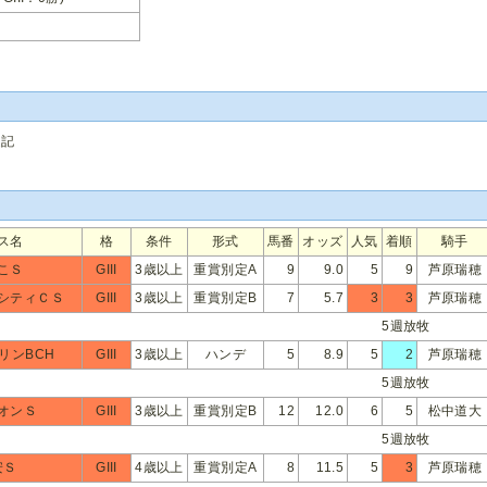
追記
ス名
格
条件
形式
馬番
オッズ
人気
着順
騎手
こＳ
GIII
3歳以上
重賞別定A
9
9.0
5
9
芦原瑞穂
シティＣＳ
GIII
3歳以上
重賞別定B
7
5.7
3
3
芦原瑞穂
5週放牧
リンBCH
GIII
3歳以上
ハンデ
5
8.9
5
2
芦原瑞穂
5週放牧
オンＳ
GIII
3歳以上
重賞別定B
12
12.0
6
5
松中道大
5週放牧
安Ｓ
GIII
4歳以上
重賞別定A
8
11.5
5
3
芦原瑞穂