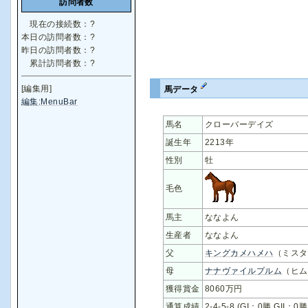
訪問者数
現在の接続数：
?
本日の訪問者数：
?
昨日の訪問者数：
?
累計訪問者数：
?
[編集用]
馬データ
編集:MenuBar
馬名
クローバーデイズ
誕生年
2213年
性別
牡
毛色
馬主
ななよん
生産者
ななよん
父
キングカメハメハ
（ミスタ
母
ナナヴァイルプルム
（ヒム
獲得賞金
8060万円
通算成績
2-4-5-8 (GI：0勝 GII：0勝