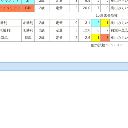
アグランプリ
GII
2歳
定量
8
9.9
5
5
桃山みら
ーチュリティ
GIII
2歳
定量
2
20.0
7
8
桃山みら
15週成長放牧
未勝利
未勝利
2歳
定量
9
3.1
2
1
桃山みら
歳未勝利）
未勝利
2歳
定量
3
12.0
6
7
初瀬麻里
歳新馬）
新馬
2歳
定量
2
2.6
1
3
桃山みら
能力試験 50.9-13.2
記