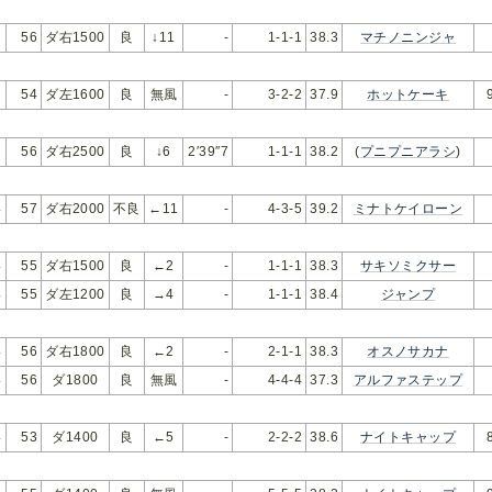
56
ダ右1500
良
↓11
-
1-1-1
38.3
マチノニンジャ
54
ダ左1600
良
無風
-
3-2-2
37.9
ホットケーキ
56
ダ右2500
良
↓6
2′39″7
1-1-1
38.2
(
プニプニアラシ
)
い
57
ダ右2000
不良
←11
-
4-3-5
39.2
ミナトケイローン
い
55
ダ右1500
良
←2
-
1-1-1
38.3
サキソミクサー
い
55
ダ左1200
良
→4
-
1-1-1
38.4
ジャンプ
い
56
ダ右1800
良
←2
-
2-1-1
38.3
オスノサカナ
い
56
ダ1800
良
無風
-
4-4-4
37.3
アルファステップ
い
53
ダ1400
良
←5
-
2-2-2
38.6
ナイトキャップ