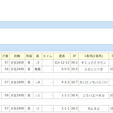
斤量
距離
馬場
風
タイム
通過
3F
1着馬(2着馬)
57
ダ右1800
良
↓3
-
11x-12-12
36.2
ギミッククラウン
56
ダ左2400
良
無風
-
5-5-5
35.5
メロンソーダ
1
57
ダ左1800
良
→8
-
4-3-3
36.7
サバクノサバイバー
56
ダ左1400
良
←1
-
1-1-1
38.4
シラハエーギル
1
57
ダ右1900
良
↑1
-
1-1-1
38.2
モヒタピ
1