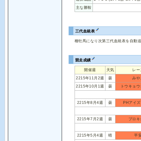
主な勝鞍
三代血統表
種牡馬になり次第三代血統表を自動
競走成績
開催週
天気
レー
2215年11月2週
曇
みや
2215年10月1週
曇
トウキョウ
2215年8月4週
曇
PHアイズ
2215年7月2週
曇
プロキ
2215年5月4週
晴
平