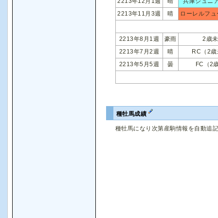
2213年12月1週
晴
兵庫ジュニ
2213年11月3週
晴
ローレルフュ
2213年8月1週
豪雨
2歳
2213年7月2週
晴
RC（2
2213年5月5週
曇
FC（2
種牡馬成績
種牡馬になり次第産駒情報を自動追