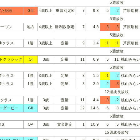
5週放牧
ばた記念
GIII
4歳以上
重賞別定B
7
9.8
5
2
芦原瑞穂
5週放牧
オープン
地方
4歳以上
勝利数別定
7
4.8
3
3
芦原瑞穂
5週放牧
勝クラス
1勝
3歳以上
定量
9
1.4
1
1
芦原瑞穂
5週放牧
トクラシック
GI
3歳
定量
11
6.9
5
11
桃山みら
5週放牧
勝クラス
1勝
3歳以上
定量
3
1.5
1
2
桃山みら
勝クラス
1勝
3歳以上
定量
3
2.9
2
3
桃山みら
12週成長放牧
勝クラス
1勝
3歳
定量
11
4.4
3
2
桃山みら
ーダービー
GII
3歳
定量
12
14.6
6
8
桃山みら
5週放牧
龍Ｓ
OP
3歳
賞金別定
1
10.9
6
5
桃山みら
15週成長放牧