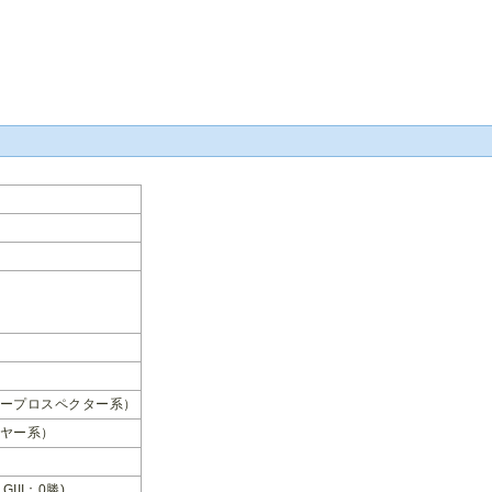
ープロスペクター系）
ヤー系）
 GIII：0勝)