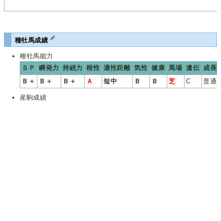
種牡馬成績
種牡馬能力
ＳＰ
瞬発力
持続力
根性
適性距離
気性
健康
馬場
遺伝
成長
Ｂ＋
Ｂ＋
Ｂ＋
Ａ
短中
Ｂ
Ｂ
芝
C
普通
産駒成績