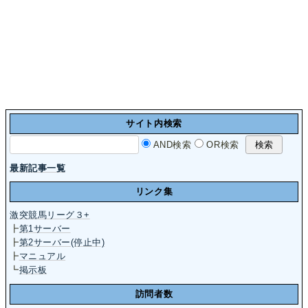
サイト内検索
AND検索
OR検索
最新記事一覧
リンク集
激突競馬リーグ３+
┣
第1サーバー
┣
第2サーバー(停止中)
┣
マニュアル
┗
掲示板
訪問者数