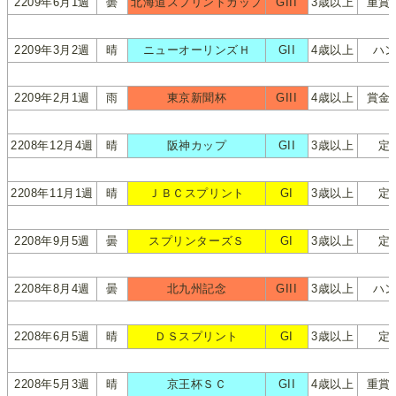
2209年6月1週
曇
北海道スプリントカップ
GIII
3歳以上
重賞
2209年3月2週
晴
ニューオーリンズＨ
GII
4歳以上
ハ
2209年2月1週
雨
東京新聞杯
GIII
4歳以上
賞金
2208年12月4週
晴
阪神カップ
GII
3歳以上
定
2208年11月1週
晴
ＪＢＣスプリント
GI
3歳以上
定
2208年9月5週
曇
スプリンターズＳ
GI
3歳以上
定
2208年8月4週
曇
北九州記念
GIII
3歳以上
ハ
2208年6月5週
晴
ＤＳスプリント
GI
3歳以上
定
2208年5月3週
晴
京王杯ＳＣ
GII
4歳以上
重賞