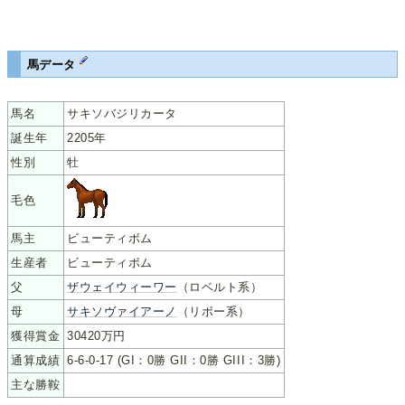
馬データ
馬名
サキソバジリカータ
誕生年
2205年
性別
牡
毛色
馬主
ビューティボム
生産者
ビューティボム
父
ザウェイウィーワー
（ロベルト系）
母
サキソヴァイアーノ
（リボー系）
獲得賞金
30420万円
通算成績
6-6-0-17 (GI：0勝 GII：0勝 GIII：3勝)
主な勝鞍