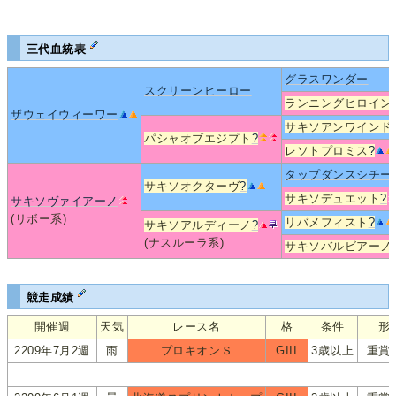
三代血統表
グラスワンダー
スクリーンヒーロー
ランニングヒロイン
ザウェイウィーワー
サキソアンワインド
パシャオブエジプト
?
レソトプロミス
?
タップダンスシチー
サキソオクターヴ
?
サキソデュエット
?
サキソヴァイアーノ
(リボー系)
リバメフィスト
?
サキソアルディーノ
?
(ナスルーラ系)
サキソバルビアーノ
競走成績
開催週
天気
レース名
格
条件
形
2209年7月2週
雨
プロキオンＳ
GIII
3歳以上
重賞