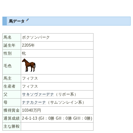
馬データ
馬名
ボクソンパーク
誕生年
2205年
性別
牝
毛色
馬主
フィフス
生産者
フィフス
父
サキソヴァーデナ
（リボー系）
母
ナナカクーナ
（サムソンレイン系）
獲得賞金
10340万円
通算成績
2-6-1-13 (GI：0勝 GII：0勝 GIII：0勝)
主な勝鞍