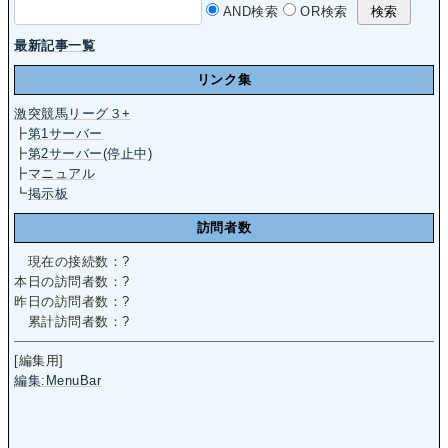
AND検索
OR検索
最新記事一覧
リンク集
激突競馬リーグ３+
┣
第1サーバー
┣
第2サーバー(停止中)
┣
マニュアル
┗
掲示板
訪問者数
現在の接続数：
?
本日の訪問者数：
?
昨日の訪問者数：
?
累計訪問者数：
?
[編集用]
編集:MenuBar