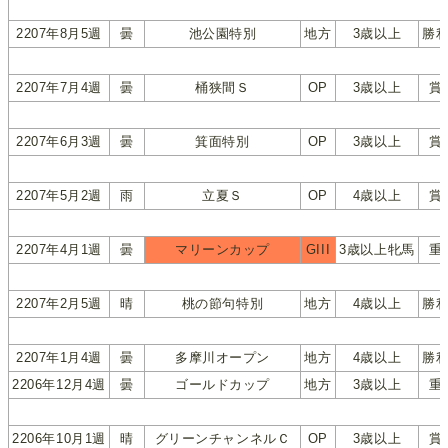
2207年8月5週
曇
池公園特別
地方
3歳以上
勝
2207年7月4週
曇
桶狭間Ｓ
OP
3歳以上
賞
2207年6月3週
曇
箕面特別
OP
3歳以上
賞
2207年5月2週
雨
立夏Ｓ
OP
4歳以上
賞
2207年4月1週
曇
マリーンカップ
GIII
3歳以上牝馬
重
2207年2月5週
晴
桃の節句特別
地方
4歳以上
勝
2207年1月4週
曇
多摩川オープン
地方
4歳以上
勝
2206年12月4週
曇
ゴールドカップ
地方
3歳以上
重
2206年10月1週
晴
グリーンチャンネルＣ
OP
3歳以上
賞