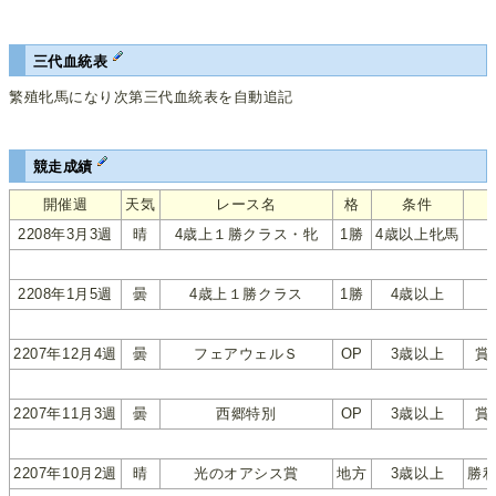
三代血統表
繁殖牝馬になり次第三代血統表を自動追記
競走成績
開催週
天気
レース名
格
条件
2208年3月3週
晴
4歳上１勝クラス・牝
1勝
4歳以上牝馬
2208年1月5週
曇
4歳上１勝クラス
1勝
4歳以上
2207年12月4週
曇
フェアウェルＳ
OP
3歳以上
賞
2207年11月3週
曇
西郷特別
OP
3歳以上
賞
2207年10月2週
晴
光のオアシス賞
地方
3歳以上
勝