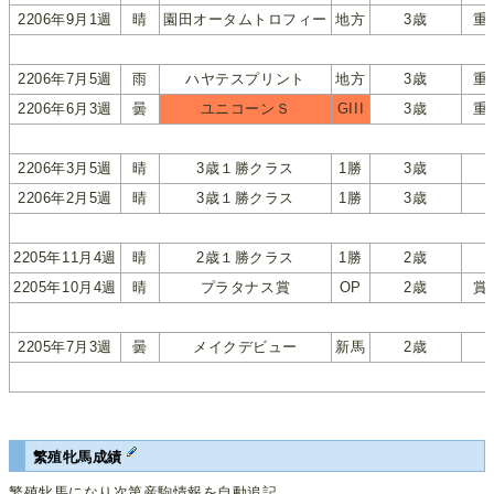
2206年9月1週
晴
園田オータムトロフィー
地方
3歳
重
2206年7月5週
雨
ハヤテスプリント
地方
3歳
重
2206年6月3週
曇
ユニコーンＳ
GIII
3歳
重
2206年3月5週
晴
3歳１勝クラス
1勝
3歳
2206年2月5週
晴
3歳１勝クラス
1勝
3歳
2205年11月4週
晴
2歳１勝クラス
1勝
2歳
2205年10月4週
晴
プラタナス賞
OP
2歳
賞
2205年7月3週
曇
メイクデビュー
新馬
2歳
繁殖牝馬成績
繁殖牝馬になり次第産駒情報を自動追記