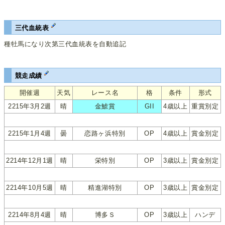
三代血統表
種牡馬になり次第三代血統表を自動追記
競走成績
開催週
天気
レース名
格
条件
形式
2215年3月2週
晴
金鯱賞
GII
4歳以上
重賞別定
2215年1月4週
曇
恋路ヶ浜特別
OP
4歳以上
賞金別定
2214年12月1週
晴
栄特別
OP
3歳以上
賞金別定
2214年10月5週
晴
精進湖特別
OP
3歳以上
賞金別定
2214年8月4週
晴
博多Ｓ
OP
3歳以上
ハンデ