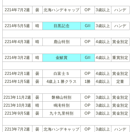
2214年7月2週
曇
北海ハンデキャップ
OP
3歳以上
ハンデ
2214年5月5週
晴
目黒記念
GII
3歳以上
ハンデ
2214年4月3週
晴
鹿山特別
OP
4歳以上
賞金別定
2214年3月2週
晴
金鯱賞
GII
4歳以上
重賞別定
2214年2月1週
曇
白富士Ｓ
OP
4歳以上
賞金別定
2214年1月5週
曇
4歳上１勝クラス
1勝
4歳以上
定量
2213年11月2週
曇
磐梯山特別
OP
3歳以上
賞金別定
2213年10月3週
晴
鳴滝特別
OP
3歳以上
賞金別定
2213年9月5週
曇
九十九里特別
OP
3歳以上
賞金別定
2213年7月2週
曇
北海ハンデキャップ
OP
3歳以上
ハンデ