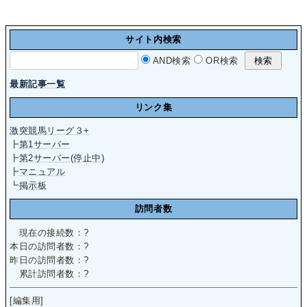
サイト内検索
AND検索
OR検索
最新記事一覧
リンク集
激突競馬リーグ３+
┣
第1サーバー
┣
第2サーバー(停止中)
┣
マニュアル
┗
掲示板
訪問者数
現在の接続数：
?
本日の訪問者数：
?
昨日の訪問者数：
?
累計訪問者数：
?
[編集用]