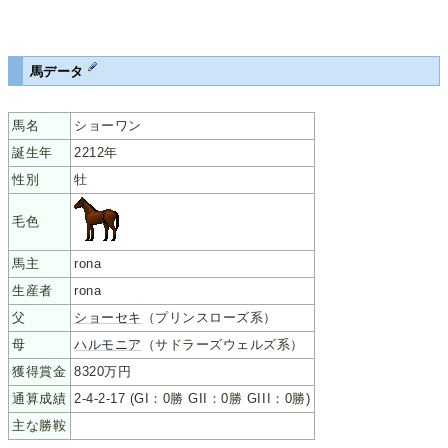
馬データ
馬名
ショーワン
誕生年
2212年
性別
牡
毛色
馬主
rona
生産者
rona
父
ショーセキ
（プリンスローズ系）
母
ハルモニア
（サドラーズウェルズ系）
獲得賞金
8320万円
通算成績
2-4-2-17 (GI：0勝 GII：0勝 GIII：0勝)
主な勝鞍