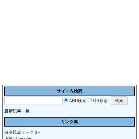
サイト内検索
AND検索
OR検索
最新記事一覧
リンク集
激突競馬リーグ３+
┣
第1サーバー