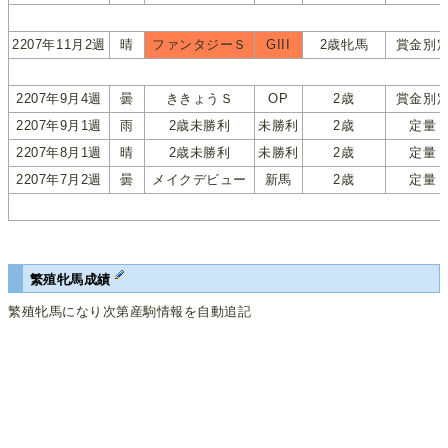
2207年11月2週
晴
ファンタジーＳ
GIII
2歳牝馬
賞金別
2207年9月4週
曇
ききょうＳ
OP
2歳
賞金別
2207年9月1週
雨
2歳未勝利
未勝利
2歳
定量
2207年8月1週
晴
2歳未勝利
未勝利
2歳
定量
2207年7月2週
曇
メイクデビュー
新馬
2歳
定量
繁殖牝馬成績
繁殖牝馬になり次第産駒情報を自動追記