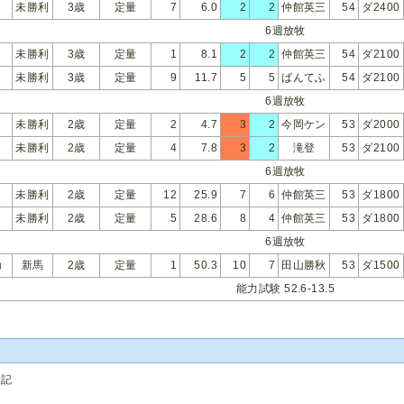
未勝利
3歳
定量
7
6.0
2
2
仲館英三
54
ダ2400
6週放牧
未勝利
3歳
定量
1
8.1
2
2
仲館英三
54
ダ2100
未勝利
3歳
定量
9
11.7
5
5
ばんてふ
54
ダ2100
6週放牧
未勝利
2歳
定量
2
4.7
3
2
今岡ケン
53
ダ2000
未勝利
2歳
定量
4
7.8
3
2
滝登
53
ダ2100
6週放牧
未勝利
2歳
定量
12
25.9
7
6
仲館英三
53
ダ1800
未勝利
2歳
定量
5
28.6
8
4
仲館英三
53
ダ1800
6週放牧
）
新馬
2歳
定量
1
50.3
10
7
田山勝秋
53
ダ1500
能力試験 52.6-13.5
追記