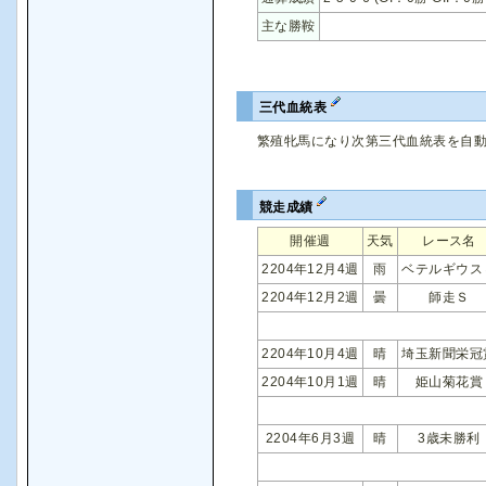
主な勝鞍
三代血統表
繁殖牝馬になり次第三代血統表を自
競走成績
開催週
天気
レース名
2204年12月4週
雨
ベテルギウス
2204年12月2週
曇
師走Ｓ
2204年10月4週
晴
埼玉新聞栄冠
2204年10月1週
晴
姫山菊花賞
2204年6月3週
晴
3歳未勝利