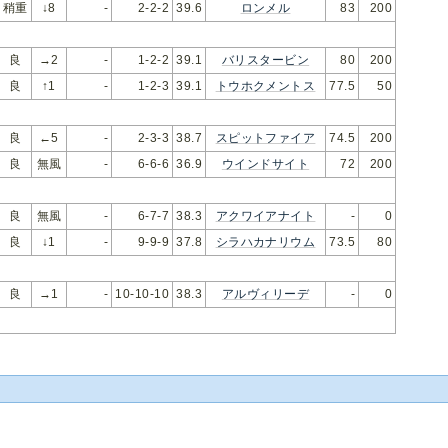
稍重
↓8
-
2-2-2
39.6
ロンメル
83
200
良
→2
-
1-2-2
39.1
バリスタービン
80
200
良
↑1
-
1-2-3
39.1
トウホクメントス
77.5
50
良
←5
-
2-3-3
38.7
スピットファイア
74.5
200
良
無風
-
6-6-6
36.9
ウインドサイト
72
200
良
無風
-
6-7-7
38.3
アクワイアナイト
-
0
良
↓1
-
9-9-9
37.8
シラハカナリウム
73.5
80
良
→1
-
10-10-10
38.3
アルヴィリーデ
-
0