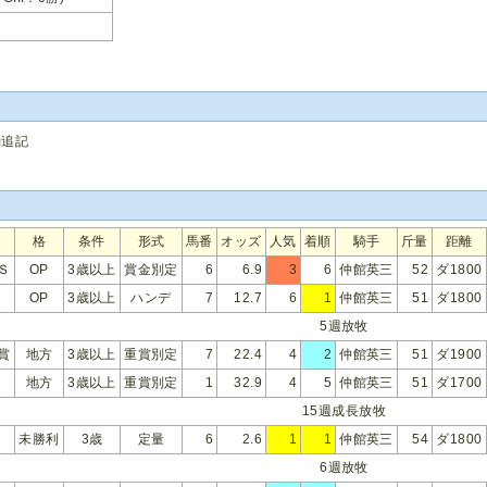
動追記
格
条件
形式
馬番
オッズ
人気
着順
騎手
斤量
距離
Ｓ
OP
3歳以上
賞金別定
6
6.9
3
6
仲館英三
52
ダ1800
OP
3歳以上
ハンデ
7
12.7
6
1
仲館英三
51
ダ1800
5週放牧
賞
地方
3歳以上
重賞別定
7
22.4
4
2
仲館英三
51
ダ1900
地方
3歳以上
重賞別定
1
32.9
4
5
仲館英三
51
ダ1700
15週成長放牧
未勝利
3歳
定量
6
2.6
1
1
仲館英三
54
ダ1800
6週放牧