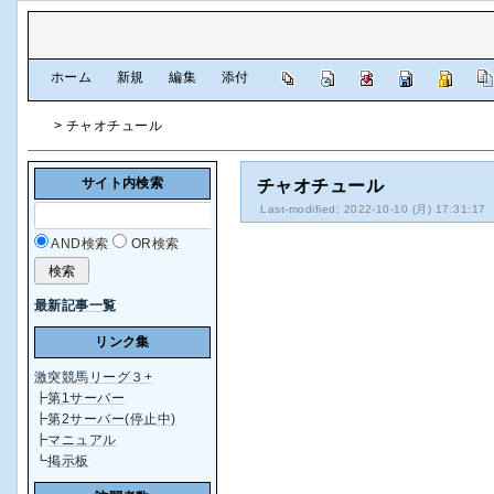
[
ホーム
|
新規
|
編集
|
添付
]
> チャオチュール
サイト内検索
チャオチュール
Last-modified: 2022-10-10 (月) 17:31:17
AND検索
OR検索
最新記事一覧
リンク集
激突競馬リーグ３+
┣
第1サーバー
┣
第2サーバー(停止中)
┣
マニュアル
┗
掲示板