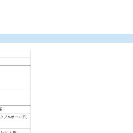
系）
タブルポーロ系）
 GIII：0勝)