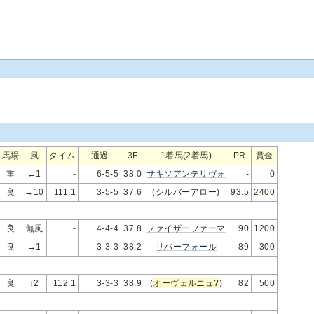
馬場
風
タイム
通過
3F
1着馬(2着馬)
PR
賞金
重
←1
-
6-5-5
38.0
サキソアンテリヴォ
-
0
良
→10
111.1
3-5-5
37.6
(
シルバーアロー
)
93.5
2400
良
無風
-
4-4-4
37.8
ファイザーファーマ
90
1200
良
→1
-
3-3-3
38.2
リバーフォール
89
300
良
↓2
112.1
3-3-3
38.9
(
オーヴェルニュ
?
)
82
500