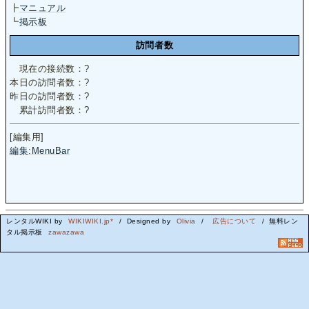
┣
マニュアル
┗
掲示板
訪問者数
現在の接続数：
?
本日の訪問者数：
?
昨日の訪問者数：
?
累計訪問者数：
?
[編集用]
編集:MenuBar
レンタルWIKI by
WIKIWIKI.jp*
/ Designed by
Olivia
/
広告について
/ 無料レン
タル掲示板
zawazawa