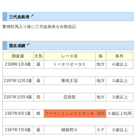
三代血統表
繁殖牝馬入り後に三代血統表を自動追記
競走成績
開催週
天気
レース名
格
条件
2198年1月4週
曇
トータリゼータＣ
地方
４歳以上
2197年12月2週
曇
勝島王冠
地方
３歳以上
2197年10月4週
雨
恋路賞
地方
３歳以上
2197年9月1週
晴
アーリントンメイトロンＨ
GIII
３歳以上牝馬
2197年7月4週
曇
桶狭間Ｓ
ＯＰ
３歳以上