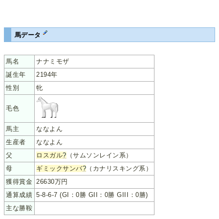
馬データ
馬名
ナナミモザ
誕生年
2194年
性別
牝
毛色
馬主
ななよん
生産者
ななよん
父
ロスガル
?
（サムソンレイン系）
母
ギミックサンバ
?
（カナリスキング系）
獲得賞金
26630万円
通算成績
5-8-6-7 (GI：0勝 GII：0勝 GIII：0勝)
主な勝鞍