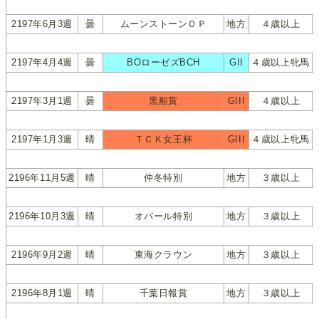
2197年6月3週
曇
ムーンストーンＯＰ
地方
４歳以上
2197年4月4週
曇
BOローゼズBCH
GII
４歳以上牝馬
2197年3月1週
曇
黒船賞
GIII
４歳以上
2197年1月3週
晴
ＴＣＫ女王杯
GIII
４歳以上牝馬
2196年11月5週
晴
仲冬特別
地方
３歳以上
2196年10月3週
晴
オパール特別
地方
３歳以上
2196年9月2週
晴
東海クラウン
地方
３歳以上
2196年8月1週
晴
千葉日報賞
地方
３歳以上