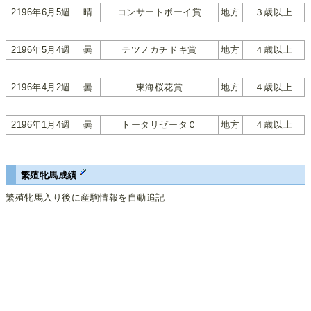
2196年6月5週
晴
コンサートボーイ賞
地方
３歳以上
2196年5月4週
曇
テツノカチドキ賞
地方
４歳以上
2196年4月2週
曇
東海桜花賞
地方
４歳以上
2196年1月4週
曇
トータリゼータＣ
地方
４歳以上
繁殖牝馬成績
繁殖牝馬入り後に産駒情報を自動追記