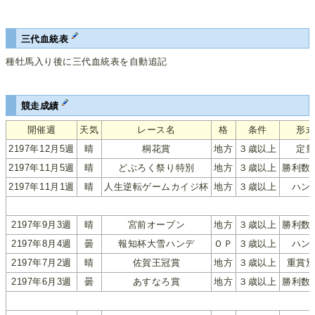
三代血統表
種牡馬入り後に三代血統表を自動追記
競走成績
開催週
天気
レース名
格
条件
形
2197年12月5週
晴
桐花賞
地方
３歳以上
定
2197年11月5週
晴
どぶろく祭り特別
地方
３歳以上
勝利数
2197年11月1週
晴
人生逆転ゲームカイジ杯
地方
３歳以上
ハン
2197年9月3週
晴
宮前オープン
地方
３歳以上
勝利数
2197年8月4週
曇
報知杯大雪ハンデ
ＯＰ
３歳以上
ハン
2197年7月2週
晴
佐賀王冠賞
地方
３歳以上
重賞
2197年6月3週
曇
あすなろ賞
地方
３歳以上
勝利数