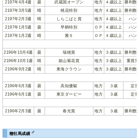
2197年4月4週
曇
武蔵国オープン
地方
４歳以上
勝利数
2197年3月5週
晴
桃花特別
地方
４歳以上
勝利数
2197年2月3週
晴
しらこばと賞
地方
４歳以上
ハン
2197年1月5週
曇
早鞆特別
ＯＰ
４歳以上
ハン
2197年1月2週
晴
雅Ｓ
ＯＰ
４歳以上
ハン
2196年10月4週
曇
瑞穂賞
地方
３歳以上
勝利数
2196年10月1週
晴
姫山菊花賞
地方
３歳以上
重賞
2196年9月2週
晴
東海クラウン
地方
３歳以上
勝利数
2196年6月3週
曇
高知優駿
地方
３歳
定
2196年6月1週
曇
東京ダービー
地方
３歳
定
2196年2月3週
曇
春光賞
地方
３歳
勝利数
種牡馬成績