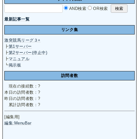
AND検索
OR検索
最新記事一覧
リンク集
激突競馬リーグ３+
┣
第1サーバー
┣
第2サーバー(停止中)
┣
マニュアル
┗
掲示板
訪問者数
現在の接続数：
?
本日の訪問者数：
?
昨日の訪問者数：
?
累計訪問者数：
?
[編集用]
編集:MenuBar