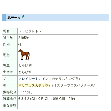
馬データ
馬名
ワラビクレトレ
誕生年
2195年
性別
牡
毛色
馬主
わらび餅
生産者
わらび餅
父
クレイジートレイン
（カナリスキング系）
母
ネリマカスガチョウ
?
（ミスタープロスペクター系）
獲得賞金
????万円
通算成績
6-8-4-2 (GI：0勝 GII：0勝 GIII：0勝)
主な勝鞍