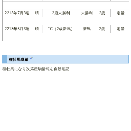
2213年7月3週
晴
2歳未勝利
未勝利
2歳
定量
2213年5月3週
晴
FC（2歳新馬）
新馬
2歳
定量
種牡馬成績
種牡馬になり次第産駒情報を自動追記