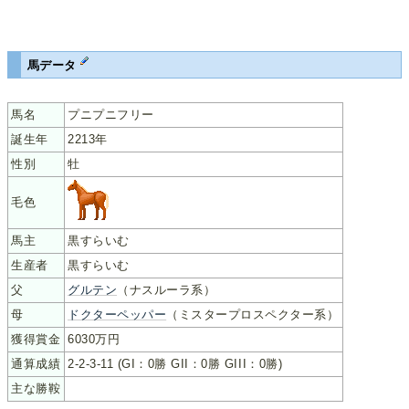
馬データ
馬名
プニプニフリー
誕生年
2213年
性別
牡
毛色
馬主
黒すらいむ
生産者
黒すらいむ
父
グルテン
（ナスルーラ系）
母
ドクターペッパー
（ミスタープロスペクター系）
獲得賞金
6030万円
通算成績
2-2-3-11 (GI：0勝 GII：0勝 GIII：0勝)
主な勝鞍