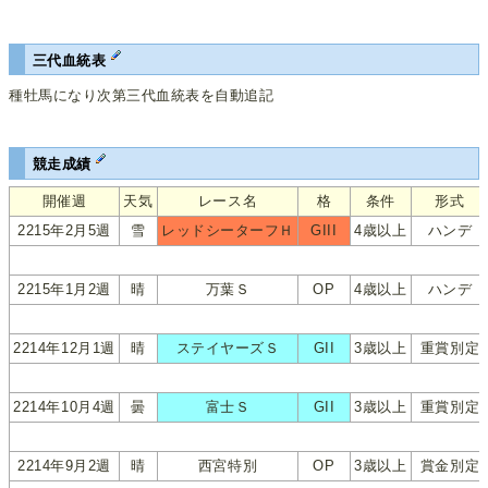
三代血統表
種牡馬になり次第三代血統表を自動追記
競走成績
開催週
天気
レース名
格
条件
形式
2215年2月5週
雪
レッドシーターフＨ
GIII
4歳以上
ハンデ
2215年1月2週
晴
万葉Ｓ
OP
4歳以上
ハンデ
2214年12月1週
晴
ステイヤーズＳ
GII
3歳以上
重賞別定
2214年10月4週
曇
富士Ｓ
GII
3歳以上
重賞別定
2214年9月2週
晴
西宮特別
OP
3歳以上
賞金別定