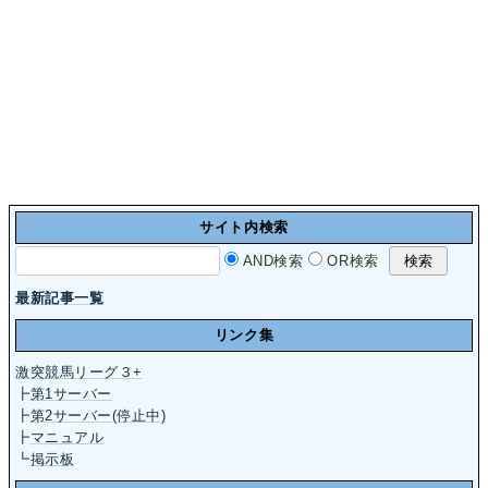
サイト内検索
AND検索
OR検索
最新記事一覧
リンク集
激突競馬リーグ３+
┣
第1サーバー
┣
第2サーバー(停止中)
┣
マニュアル
┗
掲示板