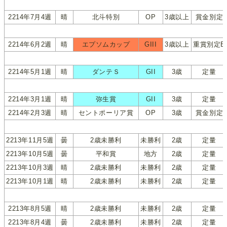
2214年7月4週
晴
北斗特別
OP
3歳以上
賞金別定
2214年6月2週
晴
エプソムカップ
GIII
3歳以上
重賞別定B
2214年5月1週
晴
ダンテＳ
GII
3歳
定量
2214年3月1週
晴
弥生賞
GII
3歳
定量
2214年2月3週
晴
セントポーリア賞
OP
3歳
賞金別定
2213年11月5週
曇
2歳未勝利
未勝利
2歳
定量
2213年10月5週
曇
平和賞
地方
2歳
定量
2213年10月3週
晴
2歳未勝利
未勝利
2歳
定量
2213年10月1週
晴
2歳未勝利
未勝利
2歳
定量
2213年8月5週
晴
2歳未勝利
未勝利
2歳
定量
2213年8月4週
曇
2歳未勝利
未勝利
2歳
定量