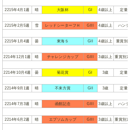
2215年4月1週
晴
大阪杯
GI
4歳以上
定量
2215年2月5週
雪
レッドシーターフＨ
GIII
4歳以上
ハンデ
2215年1月4週
曇
東海Ｓ
GII
4歳以上
重賞別
2214年12月1週
晴
チャレンジカップ
GIII
3歳以上
重賞別定
2214年10月4週
曇
菊花賞
GI
3歳
定量
2214年9月1週
晴
不来方賞
GII
3歳
定量
2214年7月3週
晴
函館記念
GIII
3歳以上
ハンデ
2214年6月2週
晴
エプソムカップ
GIII
3歳以上
重賞別定