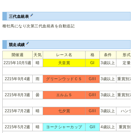
三代血統表
種牡馬になり次第三代血統表を自動追記
競走成績
開催週
天気
レース名
格
条件
形式
2215年10月5週
晴
天皇賞
GI
3歳以上
定量
2215年9月4週
雨
グリーンウッドＣＳ
GIII
3歳以上
重賞別定
2215年8月3週
曇
エルムＳ
GIII
3歳以上
重賞別定
2215年7月2週
晴
七夕賞
GIII
3歳以上
ハンデ
2215年5月2週
晴
ヨークシャーカップ
GII
4歳以上
重賞別