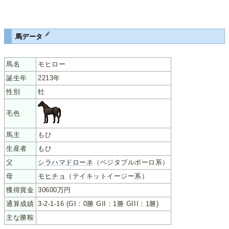
馬データ
馬名
モヒロー
誕生年
2213年
性別
牡
毛色
馬主
もひ
生産者
もひ
父
シラハマドローネ
（ベジタブルポーロ系）
母
モヒチョ
（テイキットイージー系）
獲得賞金
30600万円
通算成績
3-2-1-16 (GI：0勝 GII：1勝 GIII：1勝)
主な勝鞍