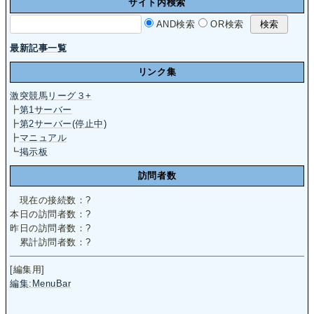
サイト内検索
AND検索
OR検索
最新記事一覧
リンク集
激突競馬リーグ３+
┣
第1サーバー
┣
第2サーバー(停止中)
┣
マニュアル
┗
掲示板
訪問者数
現在の接続数：
?
本日の訪問者数：
?
昨日の訪問者数：
?
累計訪問者数：
?
[編集用]
編集:MenuBar