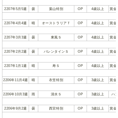
2207年5月5週
曇
葉山特別
OP
4歳以上
賞金
2207年4月4週
晴
オーストラリアＴ
OP
4歳以上
賞金
2207年3月3週
曇
東風Ｓ
OP
4歳以上
賞金
2207年2月2週
曇
バレンタインＳ
OP
4歳以上
賞金
2207年1月1週
晴
寿Ｓ
OP
4歳以上
賞金
2206年11月4週
晴
衣笠特別
OP
3歳以上
賞金
2206年10月3週
雨
清水Ｓ
OP
3歳以上
ハ
2206年9月2週
曇
西宮特別
OP
3歳以上
賞金